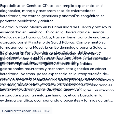
Especialista en Genética Clínica, con amplia experiencia en el
diagnóstico, manejo y asesoramiento de enfermedades
hereditarias, trastornos genéticos y anomalías congénitas en
pacientes pediátricos y adultos.
Se graduó como Médico en la Universidad de Cuenca y obtuvo la
especialidad en Genética Clínica en la Universidad de Ciencias
Médicas de La Habana, Cuba, tras ser beneficiario de una beca
otorgada por el Ministerio de Salud Pública. Complementó su
formación con una Maestría en Epidemiología para la Salud
Pública por la Pontificia Universidad Católica del Ecuador y
Su práctica clínica se enfoca en la evaluación de síndromes
actualmente cursa un Máster en Bioinformática, fortaleciendo su
genéticos, enfermedades raras, trastornos del neurodesarrollo,
enfoque en medicina genómica y de precisión.
genética reproductiva, diagnóstico prenatal, pérdidas
gestacionales recurrentes y asesoramiento genético en cáncer
hereditario. Además, posee experiencia en la interpretación de
estudios citogenéticos y moleculares avanzados, incluyendo
El Dr. Galarza Brito mantiene una activa participación académica y
secuenciación genética, exomas, microarreglos y otras
científica, siendo autor y coautor de publicaciones internacionales
herramientas diagnósticas de última generación.
en genética médica y enfermedades neuromusculares. Su atención
se caracteriza por un enfoque humano, ético y basado en la
evidencia científica, acompañando a pacientes y familias durante
todo el proceso diagnóstico y de toma de decisiones.
Cédula profesional: 0104482831