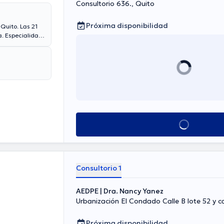
Consultorio 636., Quito
Próxima disponibilidad
Quito. Las 21
a. Especialidad
ita vía video-
 Consulta
cio de la
orio abarca
iduales para
Ver más horarios
Consultorio 1
AEDPE | Dra. Nancy Yanez
Urbanización El Condado Calle B lote 52 y ca
Próxima disponibilidad