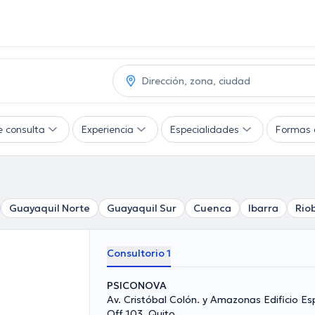
e consulta
Experiencia
Especialidades
Formas 
Guayaquil Norte
Guayaquil Sur
Cuenca
Ibarra
Rio
Consultorio 1
PSICONOVA
Av. Cristóbal Colón. y Amazonas Edificio E
Off 103, Quito