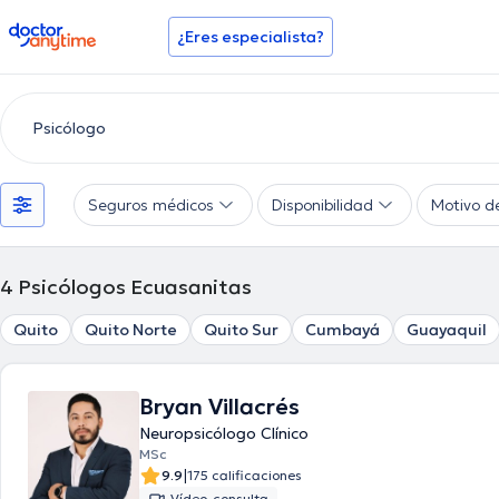
doctoranytime
¿Eres especialista?
Seguros médicos
Disponibilidad
Motivo d
4
Psicólogos Ecuasanitas
Quito
Quito Norte
Quito Sur
Cumbayá
Guayaquil
Bryan Villacrés
Neuropsicólogo Clínico
MSc
|
9.9
175 calificaciones
Vídeo-consulta