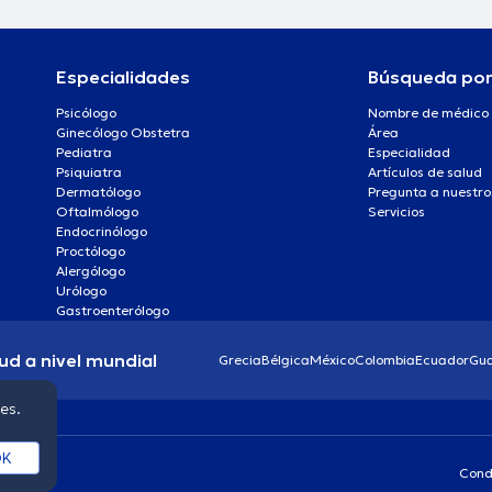
Especialidades
Búsqueda po
Psicólogo
Nombre de médico
Ginecólogo Obstetra
Área
Pediatra
Especialidad
Psiquiatra
Artículos de salud
Dermatólogo
Pregunta a nuestro
Oftalmólogo
Servicios
Endocrinólogo
Proctólogo
Alergólogo
Urólogo
Gastroenterólogo
ud a nivel mundial
Grecia
Bélgica
México
Colombia
Ecuador
Gu
ies.
K
Cond