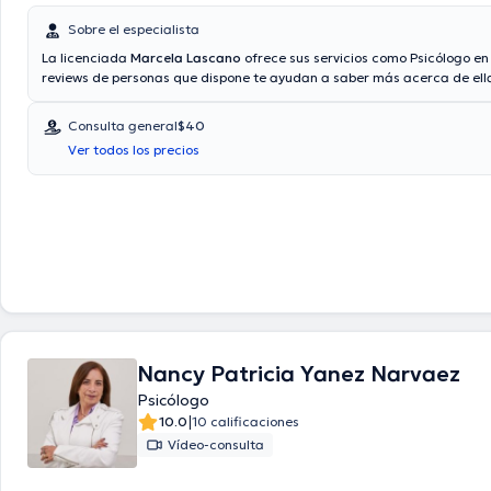
Sobre el especialista
La licenciada
Marcela Lascano
ofrece sus servicios como Psicólogo en 
reviews de personas que dispone te ayudan a saber más acerca de ell
dentro de su rama: Psicología Clínica. Si lo desea, podrá agendar una c
consulta. La licenciada acepta citas con las siguientes aseguradoras:
Consulta general
$40
privada, Ecuasanitas, Vía reembolso con cualquier aseguradora. El pre
Ver todos los precios
consulta con la especialista Marcela Lascano es de $40. En su consult
todo lo relacionado con Sesión individual para adultos, Sesiones indiv
niños, Terapia familiar.
Nancy Patricia Yanez Narvaez
Psicólogo
|
10.0
10 calificaciones
Vídeo-consulta