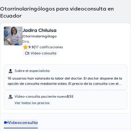
Otorrinolaringólogos para videoconsulta en
Ecuador
Jadira Chiluisa
Otorrinolaringólogo
Dra.
|
9.9
17 calificaciones
Vídeo-consulta
Sobre el especialista
16 usuarios han valorado la labor del doctor. El doctor dispone de la
opción de consulta mediante video. El precio de la consulta con el
médico especialista
Jadira Chiluisa
es de $35. En su consultorio
abarca todo lo relacionado con Vertigo, Infecciones respiratorias,
Vídeo-consulta paciente nuevo
$35
Sinusitis, Alergias nasales.
Ver todos los precios
Videoconsulta