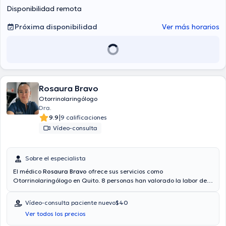
Disponibilidad remota
Próxima disponibilidad
Ver más horarios
Rosaura Bravo
Otorrinolaringólogo
Dra.
|
9.9
9 calificaciones
Vídeo-consulta
Sobre el especialista
El médico
Rosaura Bravo
ofrece sus servicios como
Otorrinolaringólogo en Quito. 8 personas han valorado la labor del
médico. También es posible obtener una cita médica mediante
consulta mediante video. El doctor proporciona mejores precios con
Vídeo-consulta paciente nuevo
$40
las siguientes aseguradoras: Consulta privada. Algunos de los
Ver todos los precios
servicios médicos ofrecidos en el consultorio son: Rinoplastia
correctora o funcional, Alergias nasales, Rinitis alérgica,