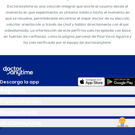
Doctoranytime es una solución integral que asiste al usuario desde el
momento en que experimenta un síntoma médico hasta el momento en
que se resuelve, permitiéndole encontrar el mejor doctor de su elección,
solicitar orientación a través de chat y hablar directamente con él por
videollamada. La información de este perfil ha sido recopilada con base
en fuentes de confianza, como la página personal de Paul Vaca Aguirre y
ha sido verificada por el equipo de doctoranytime.
Descarga la app
Regiones
Especialidades
Búsqueda por
doctoranytime