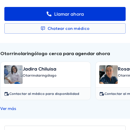
Llamar ahora
Chatear con médico
Otorrinolaringólogo cerca para agendar ahora
Jadira Chiluisa
Rosa
Otorrinolaringólogo
Otorri
Contactar al médico para disponibilidad
Contactar al m
Ver más