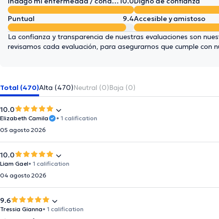
Indagó mi enfermedad / condición en detalle
10.0
Digno de confianza
Puntual
9.4
Accesible y amistoso
La confianza y transparencia de nuestras evaluaciones son nuest
revisamos cada evaluación, para asegurarnos que cumple con 
Total (470)
Alta (470)
Neutral (0)
Baja (0)
10.0
Elizabeth Camila
• 1 calification
05 agosto 2026
10.0
Liam Gael
• 1 calification
04 agosto 2026
9.6
Tressia Gianna
• 1 calification