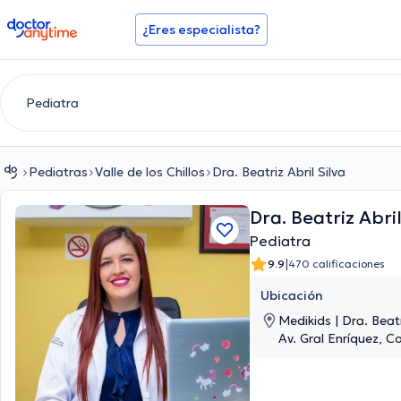
doctoranytime
¿Eres especialista?
Pediatras
Valle de los Chillos
Dra. Beatriz Abril Silva
Dra. Beatriz Abril
Pediatra
|
9.9
470 calificaciones
Ubicación
Medikids | Dra. Beatr
Av. Gral Enríquez, C
baja), Valle de los Ch