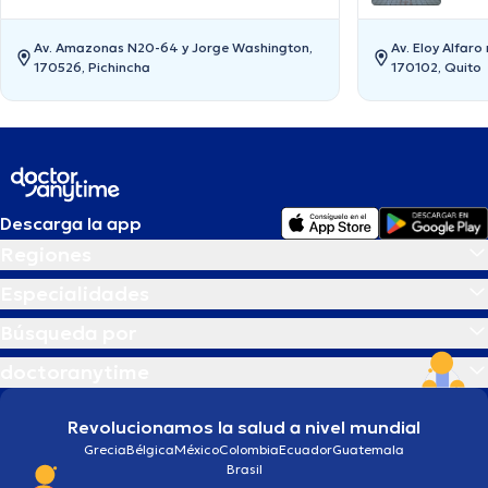
Av. Amazonas N20-64 y Jorge Washington,
Av. Eloy Alfaro
170526, Pichincha
170102, Quito
Descarga la app
Regiones
Especialidades
Búsqueda por
doctoranytime
Revolucionamos la salud a nivel mundial
Grecia
Bélgica
México
Colombia
Ecuador
Guatemala
Brasil