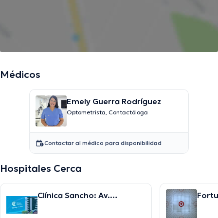
Médicos
Emely Guerra Rodríguez
Optometrista, Contactóloga
Contactar al médico para disponibilidad
Hospitales Cerca
Clínica Sancho: Av.
Fortu
Amazonas
Cent