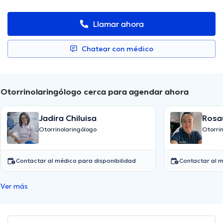
Llamar ahora
Chatear con médico
Otorrinolaringólogo cerca para agendar ahora
Jadira Chiluisa
Rosa
Otorrinolaringólogo
Otorri
Contactar al médico para disponibilidad
Contactar al m
Ver más