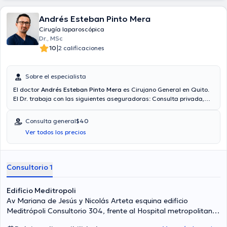
Andrés Esteban Pinto Mera
Cirugía laparoscópica
Dr., MSc
|
10
2 calificaciones
Sobre el especialista
El doctor
Andrés Esteban Pinto Mera
es Cirujano General en Quito.
El Dr. trabaja con las siguientes aseguradoras: Consulta privada,
Vía reembolso con cualquier aseguradora. El precio de la consulta
con el médico especialista Andrés Esteban Pinto Mera es de $40. En
Consulta general
$40
su consultorio abarca todo lo relacionado con Apendicitis, Cirugía
Ver todos los precios
digestiva, Hernias, Cirugía de vesícula biliar.
Consultorio 1
Edificio Meditropoli
Av Mariana de Jesús y Nicolás Arteta esquina edificio
Meditrópoli Consultorio 304, frente al Hospital metropolitano,
Quito