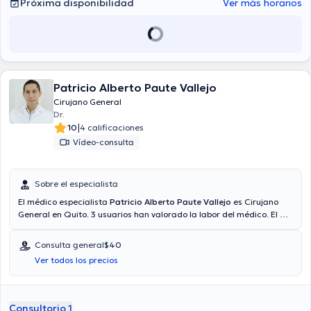
Próxima disponibilidad
Ver más horarios
Patricio Alberto Paute Vallejo
Cirujano General
Dr.
|
10
4 calificaciones
Vídeo-consulta
Sobre el especialista
El médico especialista
Patricio Alberto Paute Vallejo
es Cirujano
General en Quito. 3 usuarios han valorado la labor del médico. El Dr.
cuenta con servicio de video-consulta. El médico proporciona
mejores precios con las siguientes aseguradoras: Consulta privada,
Consulta general
$40
Plan Vital - Medicina Prepagada, Vía reembolso con cualquier
Ver todos los precios
aseguradora. El precio de la consulta con el médico Patricio Alberto
Paute Vallejo es de $40. Algunos de los servicios médicos ofrecidos
en el consultorio son: Apendicitis, Cirugía digestiva, Hernias, Cirugía
de vesícula biliar.
Consultorio 1