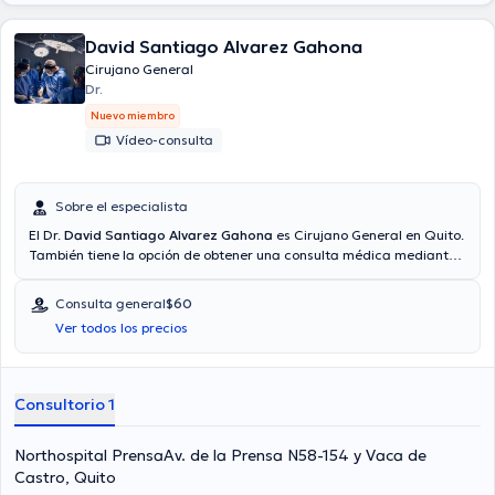
David Santiago Alvarez Gahona
Cirujano General
Dr.
Nuevo miembro
Vídeo-consulta
Sobre el especialista
El Dr.
David Santiago Alvarez Gahona
es Cirujano General en Quito.
También tiene la opción de obtener una consulta médica mediante
videollamada. Aseguradoras tales como Consulta privada, Vía
reembolso con cualquier aseguradora son aceptadas. El precio de
Consulta general
$60
la consulta con el médico especialista David Santiago Alvarez
Ver todos los precios
Gahona es de $60.
Consultorio 1
Northospital PrensaAv. de la Prensa N58-154 y Vaca de
Castro, Quito