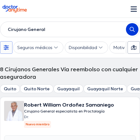
doctoranytime
Cirujano General
Seguros médicos
Disponibilidad
Motivo de co
8
Cirujanos Generales Vía reembolso con cualquier
aseguradora
Quito
Quito Norte
Guayaquil
Guayaquil Norte
Gua
Robert William Ordoñez Samaniego
Cirujano General especialista en Proctología
Dr.
Nuevo miembro