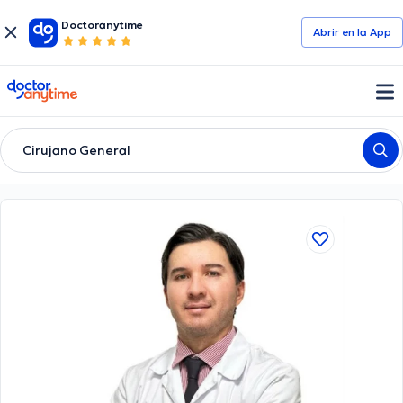
Doctoranytime
Abrir en la App
doctoranytime
Cirujano General