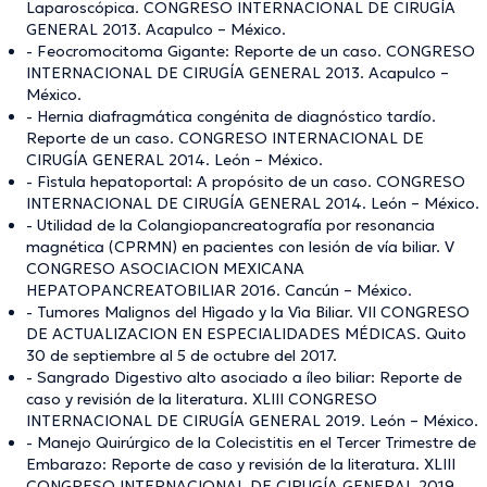
Laparoscópica. CONGRESO INTERNACIONAL DE CIRUGÍA
GENERAL 2013. Acapulco – México.
- Feocromocitoma Gigante: Reporte de un caso. CONGRESO
INTERNACIONAL DE CIRUGÍA GENERAL 2013. Acapulco –
México.
- Hernia diafragmática congénita de diagnóstico tardío.
Reporte de un caso. CONGRESO INTERNACIONAL DE
CIRUGÍA GENERAL 2014. León – México.
- Fìstula hepatoportal: A propósito de un caso. CONGRESO
INTERNACIONAL DE CIRUGÍA GENERAL 2014. León – México.
- Utilidad de la Colangiopancreatografía por resonancia
magnética (CPRMN) en pacientes con lesión de vía biliar. V
CONGRESO ASOCIACION MEXICANA
HEPATOPANCREATOBILIAR 2016. Cancún – México.
- Tumores Malignos del Hìgado y la Vìa Biliar. VII CONGRESO
DE ACTUALIZACION EN ESPECIALIDADES MÉDICAS. Quito
30 de septiembre al 5 de octubre del 2017.
- Sangrado Digestivo alto asociado a íleo biliar: Reporte de
caso y revisión de la literatura. XLIII CONGRESO
INTERNACIONAL DE CIRUGÍA GENERAL 2019. León – México.
- Manejo Quirúrgico de la Colecistitis en el Tercer Trimestre de
Embarazo: Reporte de caso y revisión de la literatura. XLIII
CONGRESO INTERNACIONAL DE CIRUGÍA GENERAL 2019.