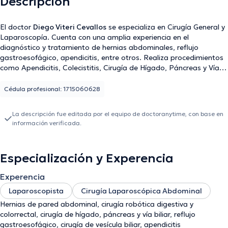
Descripción
El doctor
Diego Viteri Cevallos
se especializa en Cirugía General y
Laparoscopía. Cuenta con una amplia experiencia en el
diagnóstico y tratamiento de hernias abdominales, reflujo
gastroesofágico, apendicitis, entre otros. Realiza procedimientos
como Apendicitis, Colecistitis, Cirugía de Hígado, Páncreas y Vías
Biliares, Colon y Recto, Hernias, Cirugía Bariátrica. Brinda atención
presencial en Quito a través de diversos seguros médicos
Cédula profesional: 1715060628
La descripción fue editada por el equipo de doctoranytime, con base en
información verificada.
Especialización y Experencia
Experencia
Laparoscopista
Cirugía Laparoscópica Abdominal
Hernias de pared abdominal, cirugía robótica digestiva y
colorrectal, cirugía de hígado, páncreas y vía biliar, reflujo
gastroesofágico, cirugía de vesícula biliar, apendicitis