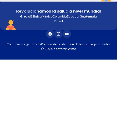
Revolucionamos la salud a nivel mundial
Grecia
Bélgica
México
Colombia
Ecuador
Guatemala
Brasil
Condiciones generales
Política de protección de los datos personales
© 2026 doctoranytime