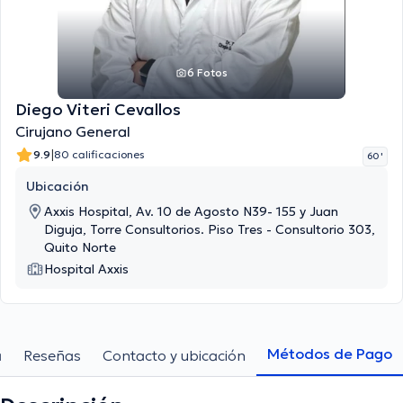
6 Fotos
Diego Viteri Cevallos
Cirujano General
|
9.9
80 calificaciones
60 '
Ubicación
Axxis Hospital, Av. 10 de Agosto N39- 155 y Juan
Diguja, Torre Consultorios. Piso Tres - Consultorio 303,
Quito Norte
Hospital Axxis
Métodos de Pago
a
Reseñas
Contacto y ubicación