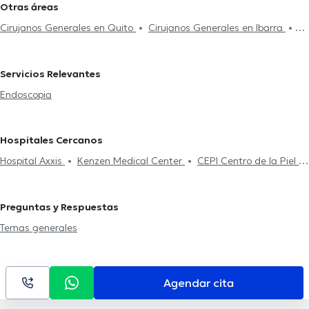
Otras áreas
Cirujanos Generales en Quito
Cirujanos Generales en Ibarra
Cirujanos Generales en Ambato
Servicios Relevantes
Endoscopia
Hospitales Cercanos
Hospital Axxis
Kenzen Medical Center
CEPI Centro de la Piel
Smile District
Clínica Sancho: Av. 6 de Diciembre
Centro
Médico Citimed
Centro de La Visión (Doctores Gabela)
Preguntas y Respuestas
Rogteam Dental Studio
Mentalmed
Clínica Sancho: Citimed
Temas generales
Centro Médico Meditrópoli
Hospital Metropolitano
Fortune
Plaza Business Center
Rgp Orthodentis
Fortune Plaza Torre
Alemania
Clínica Sancho: Av. Amazonas
Centro Quirúrgico Da
Agendar cita
Vinci
Consultorio Quito
Hospital de los Valles
Medical Vision
UIO