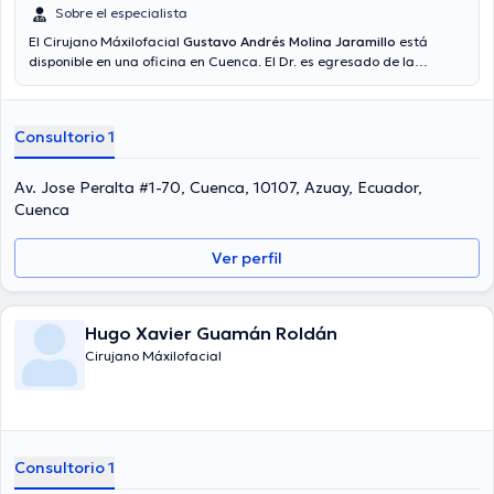
Sobre el especialista
El Cirujano Máxilofacial
Gustavo Andrés Molina Jaramillo
está
disponible en una oficina en Cuenca. El Dr. es egresado de la
Universidad De Cuenca, Universidad Javeriana y tiene amplios
conocimientos en su área de especialidad. El médico cuenta con
muchos años de experiencia laboral en su área de especialización.
Consultorio 1
Del mismo modo, él se ha desempeñado como miembro de diversas
asociaciones médicas. Gustavo Andrés Molina Jaramillo ha
intervenido en múltiples conferencias con miras a tener una
Av. Jose Peralta #1-70, Cuenca, 10107, Azuay, Ecuador,
formación continua en su ámbito de especialización y ha anunciado
Cuenca
importantes artículos. Cabe mencionar que, el Dr. puede hablar en
Español.
Ver perfil
Hugo Xavier Guamán Roldán
Cirujano Máxilofacial
Consultorio 1