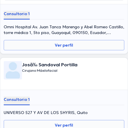
tiene varios años de experiencia en su área de especialidad. El
profesional de la salud cuenta con muchos años de experiencia
Consultorio 1
laboral en su disciplina. De la misma manera, él se ha desempeñado
como miembro de diversas asociaciones médicas. Jorge Barona
Teran ha compartido en innumerables conferencias con la meta de
Omni Hospital Av. Juan Tanca Marengo y Abel Romeo Castillo,
tener una formación continua en su disciplina de especialización y
torre médica 1, 5to piso, Guayaquil, 090150, Ecuador,
ha publicado numerosas publicaciones.
Guayaquil
Ver perfil
Josã‰ Sandoval Portilla
Cirujano Máxilofacial
Consultorio 1
UNIVERSO 527 Y AV DE LOS SHYRIS, Quito
Ver perfil