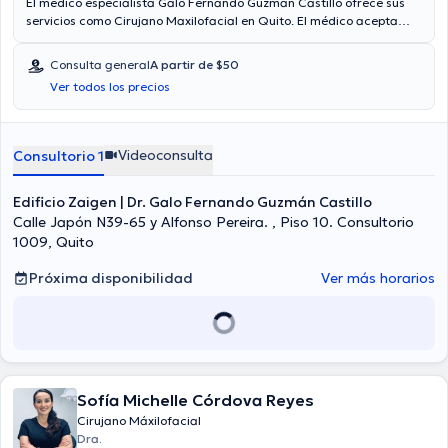
El médico especialista Galo Fernando Guzmán Castillo ofrece sus
servicios como Cirujano Maxilofacial en Quito. El médico acepta
citas con las siguientes aseguradoras: Consulta privada. El precio
de la consulta con el doctor Galo Fernando Guzmán Castillo es de a
Consulta general
A partir de $50
partir de $50. Algunos de los servicios médicos ofrecidos en el
Ver todos los precios
consultorio son: Extracción de las muelas del juicio, Aplicación de
toxína botulinica, Cirugía de prognatismo maxilar inferior, Implantes
dentales.
Videoconsulta
Consultorio 1
Edificio Zaigen | Dr. Galo Fernando Guzmán Castillo
Calle Japón N39-65 y Alfonso Pereira. , Piso 10. Consultorio
1009, Quito
Próxima disponibilidad
Ver más horarios
Sofía Michelle Córdova Reyes
Cirujano Máxilofacial
Dra.