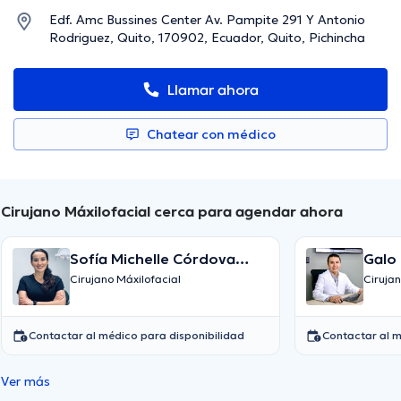
Edf. Amc Bussines Center Av. Pampite 291 Y Antonio
Rodriguez, Quito, 170902, Ecuador, Quito, Pichincha
Llamar ahora
Chatear con médico
Cirujano Máxilofacial cerca para agendar ahora
Sofía Michelle Córdova
Galo F
Reyes
Casti
Cirujano Máxilofacial
Cirujan
Contactar al médico para disponibilidad
Contactar al m
Ver más