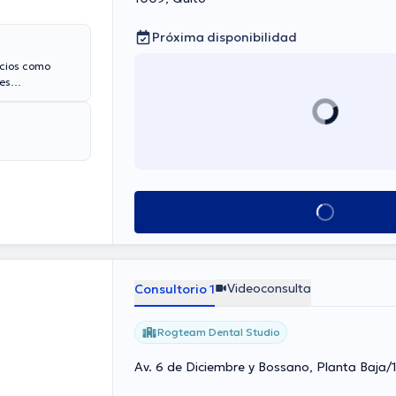
Próxima disponibilidad
icios como
tes
r Galo Fernando
s ofrecidos en
ína botulinica,
Ver más horarios
Videoconsulta
Consultorio 1
Rogteam Dental Studio
Av. 6 de Diciembre y Bossano, Planta Baja/