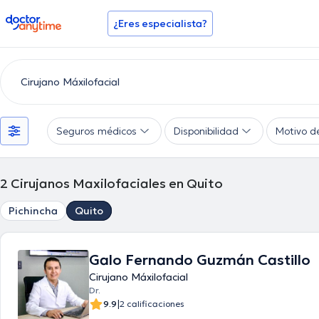
doctoranytime
¿Eres especialista?
Seguros médicos
Disponibilidad
Motivo d
2
Cirujanos Maxilofaciales en Quito
Pichincha
Quito
Galo Fernando Guzmán Castillo
Cirujano Máxilofacial
Dr.
|
9.9
2 calificaciones