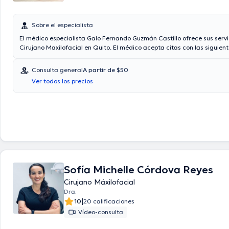
Sobre el especialista
El médico especialista Galo Fernando Guzmán Castillo ofrece sus serv
Cirujano Maxilofacial en Quito. El médico acepta citas con las siguien
aseguradoras: Consulta privada. El precio de la consulta con el docto
Guzmán Castillo es de a partir de $50. Algunos de los servicios médico
Consulta general
A partir de $50
el consultorio son: Extracción de las muelas del juicio, Aplicación de tox
Ver todos los precios
Cirugía de prognatismo maxilar inferior, Implantes dentales.
Sofía Michelle Córdova Reyes
Cirujano Máxilofacial
Dra.
|
10
20 calificaciones
Vídeo-consulta