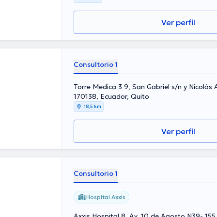
Ver perfil
Consultorio 1
Torre Medica 3 9, San Gabriel s/n y Nicolás 
170138, Ecuador, Quito
18,5 km
Ver perfil
Consultorio 1
Hospital Axxis
Axxis Hospital 8, Av. 10 de Agosto N39- 155 