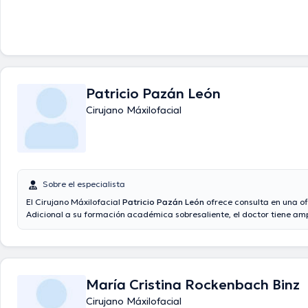
Patricio Pazán León
Cirujano Máxilofacial
Sobre el especialista
El Cirujano Máxilofacial
Patricio Pazán León
ofrece consulta en una of
Adicional a su formación académica sobresaliente, el doctor tiene amp
conocimientos en su área de especialidad. El Dr. tiene numerosos años
laboral en su temática de estudio. También, él se ha desempeñado c
diversas asociaciones médicas. Patricio Pazán León ha formado part
conferencias con la meta de tener una formación continua en su ámbi
especialización y ha difundido numerosas publicaciones.
María Cristina Rockenbach Binz
Cirujano Máxilofacial