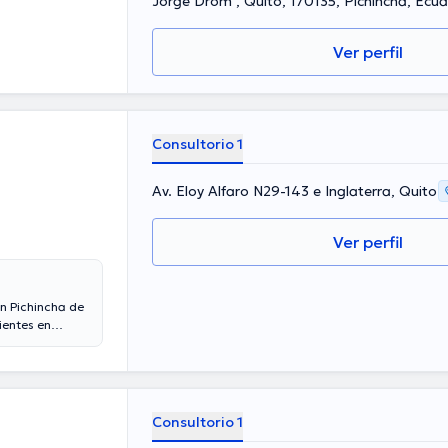
Jorge Drom , Quito, 170135, Pichincha, Ecua
Ver perfil
Consultorio 1
Av. Eloy Alfaro N29-143 e Inglaterra, Quito
Ver perfil
en Pichincha de
ientes en
 su área de
u disciplina.
iaciones
 la finalidad de
unciado
Consultorio 1