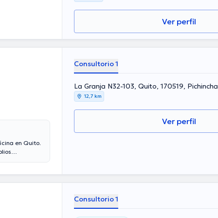
Ver perfil
Consultorio 1
La Granja N32-103, Quito, 170519, Pichincha
12,7 km
Ver perfil
icina en Quito.
lios
 de experiencia
omo miembro de
e en abundantes
to de
Consultorio 1