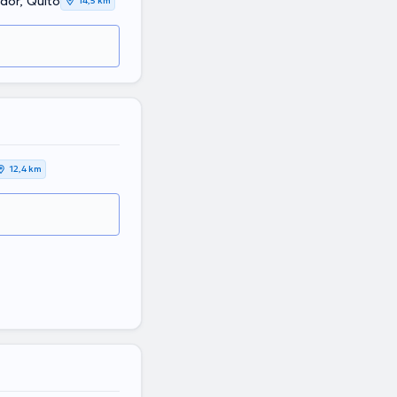
dor, Quito
14,5 km
12,4 km