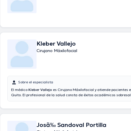
Kleber Vallejo
Cirujano Máxilofacial
Sobre el especialista
El médico
Kleber Vallejo
es Cirujano Máxilofacial y atiende pacientes 
Quito. El profesional de la salud consta de éxitos académicos sobresal
Universidad Central Del Ecuador y tiene varios años de experiencia en
especialidad. El Dr. cuenta con muchos años de experiencia laboral en s
Por otra parte, él se ha desempeñado como miembro de diversas asoc
médicas. Kleber Vallejo ha contribuido en incontables conferencias con
tener una formación continua en su ámbito de especialización y ha an
Josã‰ Sandoval Portilla
diferentes comunicados.