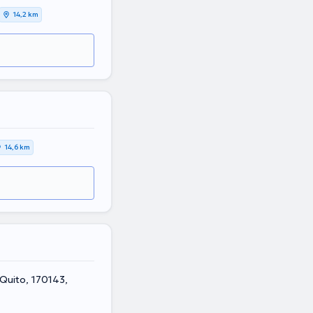
14,2 km
14,6 km
 Quito, 170143,