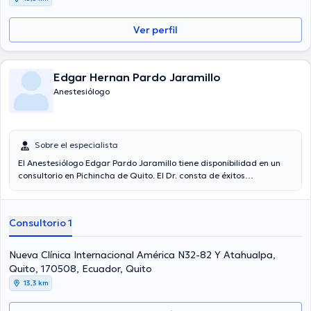
Ver perfil
Edgar Hernan Pardo Jaramillo
Anestesiólogo
Sobre el especialista
El Anestesiólogo Edgar Pardo Jaramillo tiene disponibilidad en un
consultorio en Pichincha de Quito. El Dr. consta de éxitos
académicos sobresalientes en Universidad Central Del Ecuador y
tiene amplios conocimientos en su área de especialidad. El médico
tiene varios años de experiencia laboral en su campo de estudio.
Consultorio 1
Incluso, él se ha destacados como miembro de diversas
asociaciones médicas. Edgar Pardo Jaramillo ha cooperado en
cuantiosas conferencias con la intención de tener una formación
Nueva Clínica Internacional América N32-82 Y Atahualpa,
continua en su disciplina de especialización y ha compartido
Quito, 170508, Ecuador, Quito
diferentes ediciones.
13,3 km