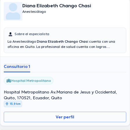
Diana Elizabeth Chango Chasi
Anestesiólogo
Sobre el especialista
La Anestesiólogo
Diana Elizabeth Chango Chasi
cuenta con una
oficina en Quito. La profesional de salud cuenta con logros
académicos sobresalientes en Universidad Central Del Ecuador,
Universidad Ces De Medellín y tiene amplios conocimientos en su
área de especialidad. La Dra. cuenta con muchos años de
Consultorio 1
experiencia laboral en su área de especialización. Al igual, ella se ha
destacados como miembro de diversas asociaciones médicas.
Diana Elizabeth Chango Chasi ha formado parte en incontables
Hospital Metropolitano
conferencias con el fin de tener una formación continua en su
temática de especialización y ha compartido diferentes artículos.
Hospital Metropolitano Av.Mariana de Jesus y Occidental,
Quito, 170521, Ecuador, Quito
13,9 km
Ver perfil