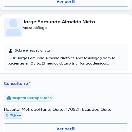
Ver perfil
Jorge Edmundo Almeida Nieto
Anestesiólogo
Sobre el especialista
El Dr.
Jorge Edmundo Almeida Nieto
es Anestesiólogo y admite
pacientes en Quito. El médico obtuvo triunfos académicos
sobresalientes en Universidad Central Del Ecuador, Universidad
Nacional Autónoma De México y tiene varios años de experiencia en
su área de especialidad. El doctor cuenta con varios años de
Consultorio 1
experiencia laboral en su área de especialización. Incluso, él se ha
desempeñado como miembro de diversas asociaciones médicas.
Jorge Edmundo Almeida Nieto ha intervenido en cuantiosas
Hospital Metropolitano
conferencias con la intención de lograr tener una formación
continua en su ámbito de especialización y ha difundido numerosos
Hospital Metropolitano, Quito, 170521, Ecuador, Quito
comunicados.
13,9 km
Ver perfil