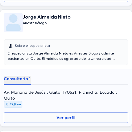
Jorge Almeida Nieto
Anestesiólogo
Sobre el especialista
El especialista
Jorge Almeida Nieto
es Anestesiólogo y admite
pacientes en Quito. El médico es egresado de la Universidad
Central Del Ecuador y tiene amplios conocimientos en su área de
especialidad. El Dr. tiene varios años de experiencia laboral en su
área de experiencia. Asimismo, él se ha desempeñado como
Consultorio 1
miembro de diversas asociaciones médicas. Jorge Almeida Nieto ha
contribuido en innumerables conferencias con el objetivo de tener
una formación continua en su disciplina de especialización y ha
Av. Mariana de Jesús , Quito, 170521, Pichincha, Ecuador,
compartido diferentes publicaciones.
Quito
13,9 km
Ver perfil