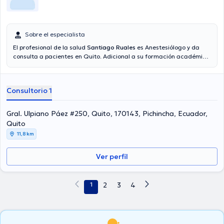
Sobre el especialista
El profesional de la salud
Santiago Ruales
es Anestesiólogo y da
consulta a pacientes en Quito. Adicional a su formación académica
sobresaliente, el doctor tiene amplios conocimientos en su área de
especialidad. El Dr. cuenta con muchos años de experiencia laboral
en su área de experiencia. Al igual, él se ha desempeñado como
Consultorio 1
miembro de diversas asociaciones médicas. Santiago Ruales ha
compartido en diversas conferencias con la intención de lograr
tener una formación continua en su temática de especialización y
Gral. Ulpiano Páez #250, Quito, 170143, Pichincha, Ecuador,
ha difundido diferentes ediciones.
Quito
11,8 km
Ver perfil
1
2
3
4