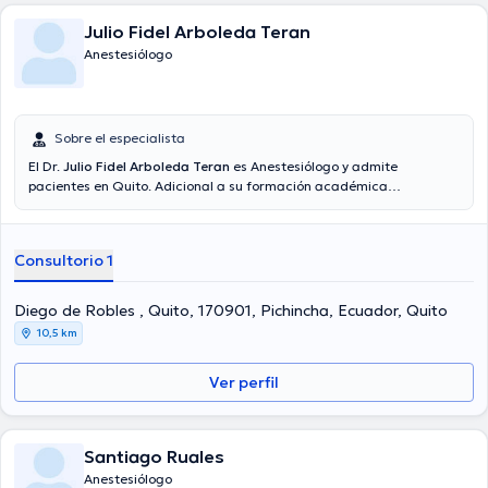
Julio Fidel Arboleda Teran
Anestesiólogo
Sobre el especialista
El Dr.
Julio Fidel Arboleda Teran
es Anestesiólogo y admite
pacientes en Quito. Adicional a su formación académica
sobresaliente, el doctor tiene amplios conocimientos en su área de
especialidad. El médico tiene numerosos años de experiencia
laboral en su área de especialización. Igualmente, él ha participado
Consultorio 1
como miembro de diversas asociaciones médicas. Julio Fidel
Arboleda Teran ha contribuido en incontables conferencias con
miras a tener una formación continua en su disciplina de
Diego de Robles , Quito, 170901, Pichincha, Ecuador, Quito
especialización y ha difundido importantes comunicados.
10,5 km
Ver perfil
Santiago Ruales
Anestesiólogo