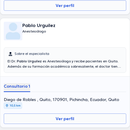
Ver perfil
Pablo Urguilez
Anestesiólogo
Sobre el especialista
El Dr.
Pablo Urguilez
es Anestesiólogo y recibe pacientes en Quito.
Además de su formación académica sobresaliente, el doctor tiene
amplios conocimientos en su área de especialidad. El doctor posee
años de experiencia laboral en su disciplina. De igual manera, él se
ha desempeñado como miembro de diversas asociaciones médicas.
Consultorio 1
Pablo Urguilez ha participado en incontables conferencias con el
objetivo de tener una formación continua en su temática de
especialización y ha compartido importantes comunicados.
Diego de Robles , Quito, 170901, Pichincha, Ecuador, Quito
10,5 km
Ver perfil