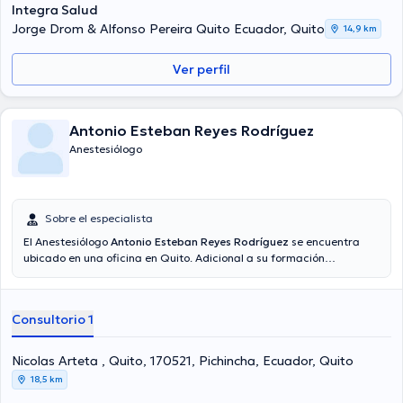
Integra Salud
Jorge Drom & Alfonso Pereira Quito Ecuador, Quito
14,9 km
Ver perfil
Antonio Esteban Reyes Rodríguez
Anestesiólogo
Sobre el especialista
El Anestesiólogo
Antonio Esteban Reyes Rodríguez
se encuentra
ubicado en una oficina en Quito. Adicional a su formación
académica sobresaliente, el doctor tiene experiencia en su área de
especialidad. El médico tiene varios años de experiencia laboral en
su temática de estudio. Del mismo modo, él se ha destacados como
Consultorio 1
miembro de diversas asociaciones médicas. Antonio Esteban Reyes
Rodríguez ha intervenido en innumerables conferencias con el
objetivo de tener una formación continua en su disciplina de
Nicolas Arteta , Quito, 170521, Pichincha, Ecuador, Quito
especialización y ha difundido diversos comunicados. Español,
18,5 km
Inglés son las lenguas usados por el especialista.