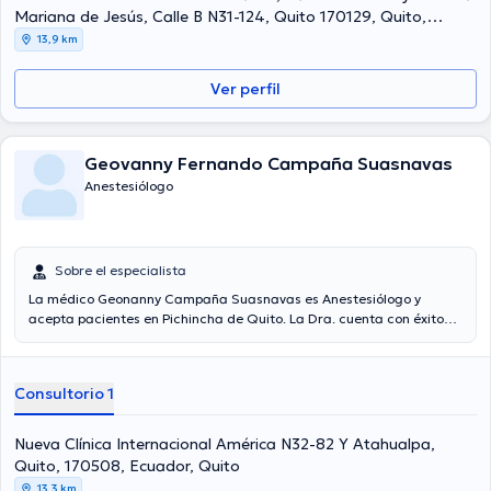
Mariana de Jesús, Calle B N31-124, Quito 170129, Quito,
170129, Ecuador, Quito
13,9 km
Ver perfil
Geovanny Fernando Campaña Suasnavas
Anestesiólogo
Sobre el especialista
La médico Geonanny Campaña Suasnavas es Anestesiólogo y
acepta pacientes en Pichincha de Quito. La Dra. cuenta con éxitos
académicos sobresalientes en Universidad Central Del Ecuador y
tiene amplios conocimientos en su área de especialidad. La
profesional de la salud lleva más de años de experiencia laboral en
Consultorio 1
su disciplina. Incluso, ella ha participado como miembro de diversas
asociaciones médicas. Geonanny Campaña Suasnavas ha
contribuido en diversas conferencias con la meta de tener una
Nueva Clínica Internacional América N32-82 Y Atahualpa,
formación continua en su temática de especialización y ha
Quito, 170508, Ecuador, Quito
difundido diversos artículos.
13,3 km