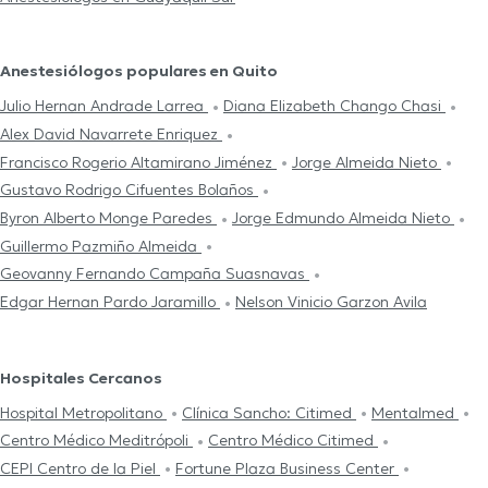
Anestesiólogos populares en Quito
Julio Hernan Andrade Larrea
Diana Elizabeth Chango Chasi
Alex David Navarrete Enriquez
Francisco Rogerio Altamirano Jiménez
Jorge Almeida Nieto
Gustavo Rodrigo Cifuentes Bolaños
Byron Alberto Monge Paredes
Jorge Edmundo Almeida Nieto
Guillermo Pazmiño Almeida
Geovanny Fernando Campaña Suasnavas
Edgar Hernan Pardo Jaramillo
Nelson Vinicio Garzon Avila
Hospitales Cercanos
Hospital Metropolitano
Clínica Sancho: Citimed
Mentalmed
Centro Médico Meditrópoli
Centro Médico Citimed
CEPI Centro de la Piel
Fortune Plaza Business Center