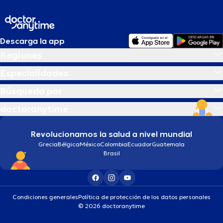
Descarga la app
Regiones
Especialidades
Búsqueda por
doctoranytime
Revolucionamos la salud a nivel mundial
Grecia
Bélgica
México
Colombia
Ecuador
Guatemala
Brasil
Condiciones generales
Política de protección de los datos personales
© 2026 doctoranytime