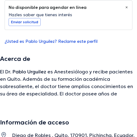
No disponible para agendar en línea
Hazles saber que tienes interés
Enviar solicitud
¿Usted es Pablo Urguilez? Reclame este perfil
Acerca de
El Dr.
Pablo Urguilez
es Anestesiólogo y recibe pacientes
en Quito. Además de su formación académica
sobresaliente, el doctor tiene amplios conocimientos en
su área de especialidad. El doctor posee años de
experiencia laboral en su disciplina. De igual manera, él se
ha desempeñado como miembro de diversas
asociaciones médicas. Pablo Urguilez ha participado en
Información de acceso
incontables conferencias con el objetivo de tener una
formación continua en su temática de especialización y
Diego de Robles , Quito, 170901, Pichincha, Ecuador,