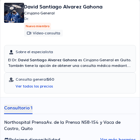
David Santiago Alvarez Gahona
Cirujano General
Dr.
Nuevo miembro
Vídeo-consulta
Sobre el especialista
El Dr.
David Santiago Alvarez Gahona
es Cirujano General en Quito.
También tiene la opción de obtener una consulta médica mediante
videollamada. Aseguradoras tales como Consulta privada, Vía
reembolso con cualquier aseguradora son aceptadas. El precio de
Consulta general
$60
la consulta con el médico especialista David Santiago Alvarez
Ver todos los precios
Gahona es de $60.
Consultorio 1
Northospital PrensaAv. de la Prensa N58-154 y Vaca de
Castro, Quito
Próxima disponibilidad
Ver más horarios