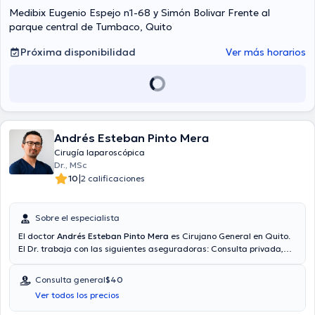
Medibix Eugenio Espejo n1-68 y Simón Bolivar Frente al
parque central de Tumbaco, Quito
Próxima disponibilidad
Ver más horarios
Andrés Esteban Pinto Mera
Cirugía laparoscópica
Dr., MSc
|
10
2 calificaciones
Sobre el especialista
El doctor
Andrés Esteban Pinto Mera
es Cirujano General en Quito.
El Dr. trabaja con las siguientes aseguradoras: Consulta privada,
Vía reembolso con cualquier aseguradora. El precio de la consulta
con el médico especialista Andrés Esteban Pinto Mera es de $40. En
Consulta general
$40
su consultorio abarca todo lo relacionado con Apendicitis, Cirugía
Ver todos los precios
digestiva, Hernias, Cirugía de vesícula biliar.