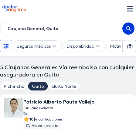
doctoranytime
Cirujano General, Quito
Seguros médicos
Disponibilidad
Motivo de co
5
Cirujanos Generales Vía reembolso con cualquier
aseguradora en Quito
Pichincha
Quito
Quito Norte
Patricio Alberto Paute Vallejo
Cirujano General
Dr.
|
10
4 calificaciones
Vídeo-consulta