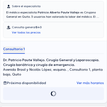
Sobre el especialista
El médico especialista
Patricio Alberto Paute Vallejo
es Cirujano
General en Quito. 3 usuarios han valorado la labor del médico. El Dr.
cuenta con servicio de video-consulta. El médico proporciona
mejores precios con las siguientes aseguradoras: Consulta privada,
Consulta general
$40
Plan Vital - Medicina Prepagada, Vía reembolso con cualquier
Ver todos los precios
aseguradora. El precio de la consulta con el médico Patricio Alberto
Paute Vallejo es de $40. Algunos de los servicios médicos ofrecidos
en el consultorio son: Apendicitis, Cirugía digestiva, Hernias, Cirugía
de vesícula biliar.
Consultorio 1
Dr. Patricio Paute Vallejo. Cirugía General y Laparoscopia.
Cirugía bariátrica y cirugía de emergencia.
Avenida Brasil y Nicolás López, esquina. , Consultorio 1, planta
baja, Quito
Próxima disponibilidad
Ver más horarios