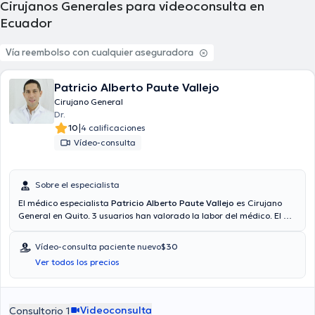
Cirujanos Generales para videoconsulta en
Ecuador
Vía reembolso con cualquier aseguradora
Patricio Alberto Paute Vallejo
Cirujano General
Dr.
|
10
4 calificaciones
Vídeo-consulta
Sobre el especialista
El médico especialista
Patricio Alberto Paute Vallejo
es Cirujano
General en Quito. 3 usuarios han valorado la labor del médico. El Dr.
cuenta con servicio de video-consulta. El médico proporciona
mejores precios con las siguientes aseguradoras: Consulta privada,
Vídeo-consulta paciente nuevo
$30
Plan Vital - Medicina Prepagada, Vía reembolso con cualquier
Ver todos los precios
aseguradora. El precio de la consulta con el médico Patricio Alberto
Paute Vallejo es de $40. Algunos de los servicios médicos ofrecidos
en el consultorio son: Apendicitis, Cirugía digestiva, Hernias, Cirugía
de vesícula biliar.
Videoconsulta
Consultorio 1