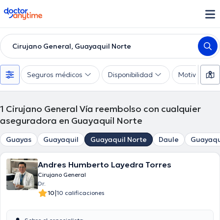
doctoranytime
Cirujano General, Guayaquil Norte
Seguros médicos
Disponibilidad
Motivo de co
1
Cirujano General Vía reembolso con cualquier
aseguradora en Guayaquil Norte
Guayas
Guayaquil
Guayaquil Norte
Daule
Guayaqu
Andres Humberto Layedra Torres
Cirujano General
Dr.
|
10
10 calificaciones