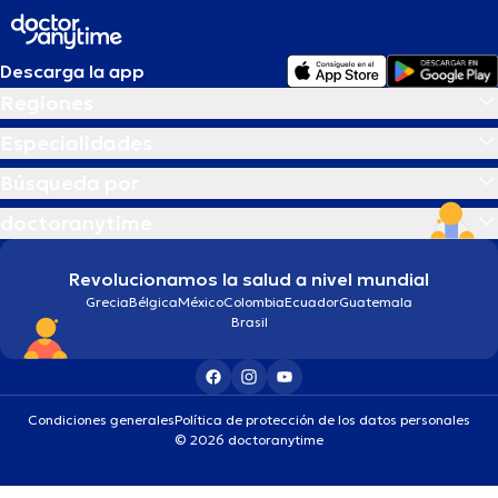
Descarga la app
Regiones
Especialidades
Búsqueda por
doctoranytime
Revolucionamos la salud a nivel mundial
Grecia
Bélgica
México
Colombia
Ecuador
Guatemala
Brasil
Condiciones generales
Política de protección de los datos personales
© 2026 doctoranytime