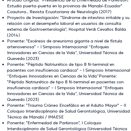
Artículo Original: "Prevalencia de la Enfermedad de Parkinson:
Estudio puerta-puerta en la provincia de Manabí-Ecuador"
Coautora., Revista Ecuatoriana de Neurología (2017)
Proyecto de Investigación: "Síndrome de intestino irritable y su
relación con el desempeño laboral en usuarios de consulta
externa de Gastroenterología", Hospital Verdi Cevallos Balda
(2014)
Ponente: "Excéresis de aneurisma gigante a nivel de fístula
arteriovenosa" – I Simposio Internacional “Enfoques
Innovadores en Ciencias de la Vida”, Universidad Técnica de
Quevedo (2023)
Ponente: "Péptido Natriurético de tipo B N-terminal en
pacientes con insuficiencia cardiaca" – I Simposio Internacional
“Enfoques Innovadores en Ciencias de la Vida”Ponente:
"Péptido Natriurético de tipo B N-terminal en pacientes con
insuficiencia cardiaca" – I Simposio Internacional “Enfoques
Innovadores en Ciencias de la Vida”, Universidad Técnica de
Quevedo (2023)
Ponente: "Trauma Cráneo Encefálico en el Adulto Mayor" – II
Coloquio Interdisciplinario de Salud Gerontológica, Universidad
Técnica de Manabí / IMAESE
Ponente: "Enfermedad de Parkinson", I Coloquio
Interdisciplinario de Salud Gerontológica (Universidad Técnica