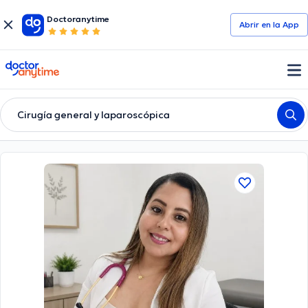
Doctoranytime
Abrir en la App
doctoranytime
Cirugía general y laparoscópica