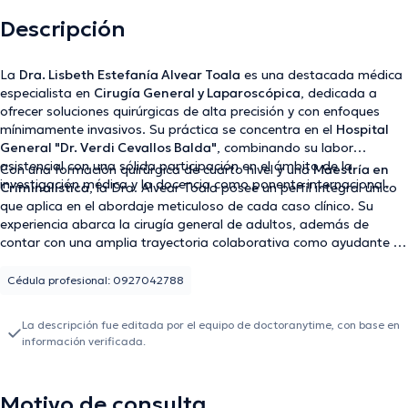
Descripción
La
Dra. Lisbeth Estefanía Alvear Toala
es una destacada médica
especialista en
Cirugía General y Laparoscópica
, dedicada a
ofrecer soluciones quirúrgicas de alta precisión y con enfoques
mínimamente invasivos. Su práctica se concentra en el
Hospital
General "Dr. Verdi Cevallos Balda"
, combinando su labor
asistencial con una sólida participación en el ámbito de la
Con una formación quirúrgica de cuarto nivel y una
Maestría en
investigación médica y la docencia como ponente internacional.
Criminalística
, la Dra. Alvear Toala posee un perfil integral único
que aplica en el abordaje meticuloso de cada caso clínico. Su
experiencia abarca la cirugía general de adultos, además de
contar con una amplia trayectoria colaborativa como ayudante en
áreas especializadas como cirugía pediátrica, cirugía torácica y
coloproctología. Su compromiso se centra en la recuperación
Cédula profesional: 0927042788
óptima y oportuna de sus pacientes mediante técnicas quirúrgicas
actualizadas.
La descripción fue editada por el equipo de doctoranytime, con base en
información verificada.
Motivo de consulta