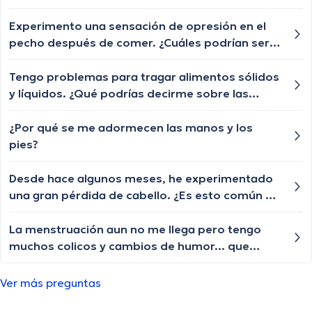
eructos frecuentes. ¿Cuáles podrían ser las
posibles causas de esta sensación y cuándo
Experimento una sensación de opresión en el
debería buscar orientación médica?
pecho después de comer. ¿Cuáles podrían ser
las posibles causas de esta sensación de
opresión y cuándo debería buscar atención
Tengo problemas para tragar alimentos sólidos
médica?
y líquidos. ¿Qué podrías decirme sobre las
posibles causas de la disfagia y cuándo debería
buscar ayuda médica?
¿Por qué se me adormecen las manos y los
pies?
Desde hace algunos meses, he experimentado
una gran pérdida de cabello. ¿Es esto común en
pacientes con tiroiditis de Hashimoto?
La menstruación aun no me llega pero tengo
muchos colicos y cambios de humor... que
puedo hacer? deberia llegar en esta epoca, no
estoy embarazada
Ver más preguntas