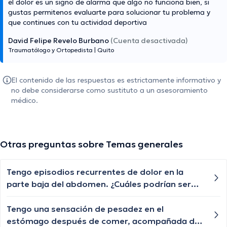
el dolor es un signo de alarma que algo no funciona bien, si
gustas permitenos evaluarte para solucionar tu problema y
que continues con tu actividad deportiva
David Felipe Revelo Burbano
(Cuenta desactivada)
Traumatólogo y Ortopedista
|
Quito
El contenido de las respuestas es estrictamente informativo y
no debe considerarse como sustituto a un asesoramiento
médico.
Otras preguntas sobre Temas generales
Tengo episodios recurrentes de dolor en la
parte baja del abdomen. ¿Cuáles podrían ser
las posibles causas de este dolor abdominal y
cuándo debería buscar atención médica?
Tengo una sensación de pesadez en el
estómago después de comer, acompañada de