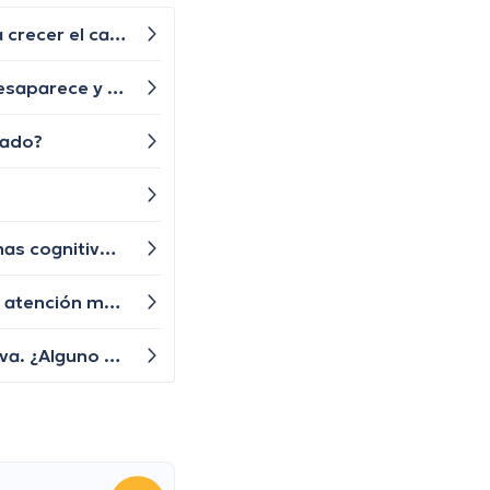
Hola una pregunta mi hermana le diagnosticaron alopecia universal tiene algún tratamiento para q le vuelva a crecer el cabello las cejas y pestañas , aunque ya le están creciendo de a poquito pero lento y chiquititos pelitos blancos y unos negros con las cejas y pestañas igual algún tratamiento q le ayude a crecer o esa enfermedad ya no tiene tratamiento?
Buenas noches mi sobrino tiene 5 años y presenta una bolita en un párpado inferior que por momentos se desaparece y nuevamente le vuelve aparecer, qué especialista nos puede ayudar?
lado?
Últimamente, he tenido problemas de concentración y memoria. ¿Hay alguna explicación para estos problemas cognitivos?
¿Cuándo debo preocuparme si mi período no llega después de un retraso prolongado y cuándo debo buscar atención médica?
Desde hace un tiempo he tenido una tos persistente y me siento agotado. No tengo fiebre, pero la tos no se va. ¿Alguno de ustedes podría darme alguna idea sobre qué podría estar causando esta tos y cómo puedo aliviarla?