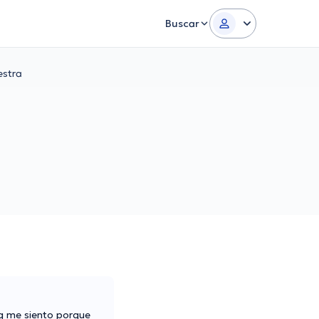
Buscar
estra
q me siento porque