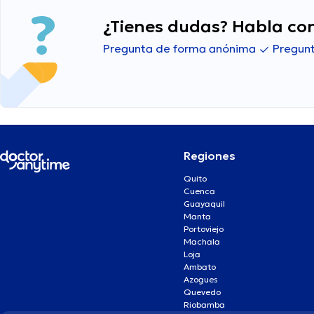
¿Tienes dudas? Habla con
Pregunta de forma anónima
Pregunt
Regiones
Quito
Cuenca
Guayaquil
Manta
Portoviejo
Machala
Loja
Ambato
Azogues
Quevedo
Riobamba