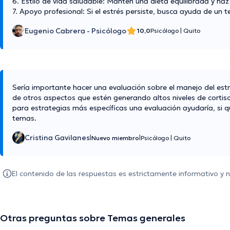
6. Estilo de vida saludable: Mantén una dieta equilibrada y haz
7. Apoyo profesional: Si el estrés persiste, busca ayuda de un 
Eugenio Cabrera - Psicólogo
10,0
Psicólogo
|
Quito
Sería importante hacer una evaluación sobre el manejo del estré
de otros aspectos que estén generando altos niveles de cortis
para estrategias más específicas una evaluación ayudaría, si q
temas.
Cristina Gavilanes
|
|
Nuevo miembro
Psicólogo
|
Quito
El contenido de las respuestas es estrictamente informativo y
Otras preguntas sobre Temas generales