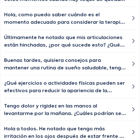
Como puedo tranquilizar a mis hijos en esta
situacion de Ecuador?
Hola, como puedo saber cuándo es el
momento adecuado para considerar la terapia
como opción para tratar la depresión?
Últimamente he notado que mis articulaciones
están hinchadas, ¿por qué sucede esto? ¿Qué
puedo hacer para reducir la inflamación?
Buenas tardes, quisiera consejos para
mantener una rutina de sueño saludable, tengo
40 años, gracias.
¿Qué ejercicios o actividades físicas pueden ser
efectivos para reducir la apariencia de la
celulitis?
Tengo dolor y rigidez en las manos al
levantarme por la mañana. ¿Cuáles podrían ser
las posibles causas de estos síntomas y cuándo
debería buscar ayuda médica?
Hola a todos. He notado que tengo más
irritación en los ojos después de estar frente a