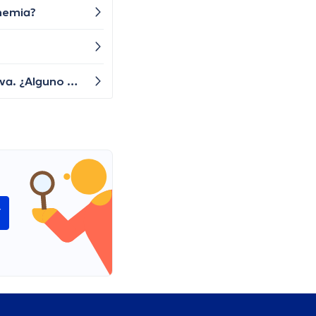
nemia?
Desde hace un tiempo he tenido una tos persistente y me siento agotado. No tengo fiebre, pero la tos no se va. ¿Alguno de ustedes podría darme alguna idea sobre qué podría estar causando esta tos y cómo puedo aliviarla?
í