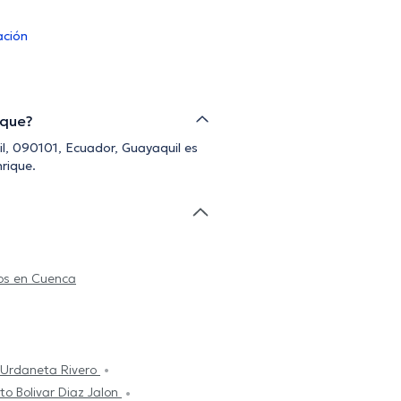
ación
ique?
il, 090101, Ecuador, Guayaquil es
nrique.
os en Cuenca
 Urdaneta Rivero
to Bolivar Diaz Jalon