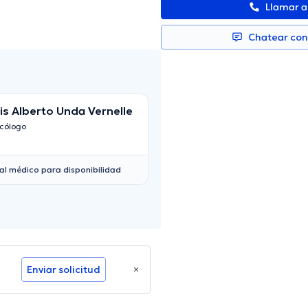
Llamar 
Chatear co
is Alberto Unda Vernelle
Daniel Andres Go
Betancourt
cólogo
Proctólogo
al médico para disponibilidad
Enviar solicitud