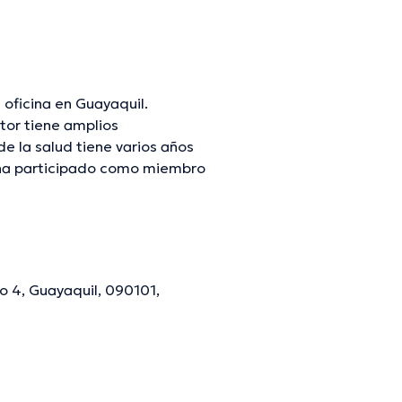
 oficina en Guayaquil.
tor tiene amplios
e la salud tiene varios años
él ha participado como miembro
 Castillo ha intervenido en
 continua en su disciplina de
s.
o 4, Guayaquil, 090101,
mación verificada.