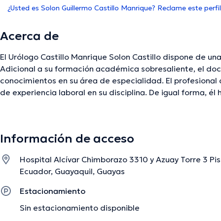
¿Usted es Solon Guillermo Castillo Manrique? Reclame este perfil
Acerca de
El Urólogo Castillo Manrique Solon Castillo dispone de una
Adicional a su formación académica sobresaliente, el doc
conocimientos en su área de especialidad. El profesional d
de experiencia laboral en su disciplina. De igual forma, 
de diversas asociaciones médicas. Castillo Manrique Solon
abundantes conferencias con el fin de tener una formación
especialización y ha compartido importantes publicacione
Información de acceso
Hospital Alcívar Chimborazo 3310 y Azuay Torre 3 Pis
La descripción fue editada por el equipo de doctoranytime, con base en infor
Ecuador, Guayaquil, Guayas
Estacionamiento
Sin estacionamiento disponible