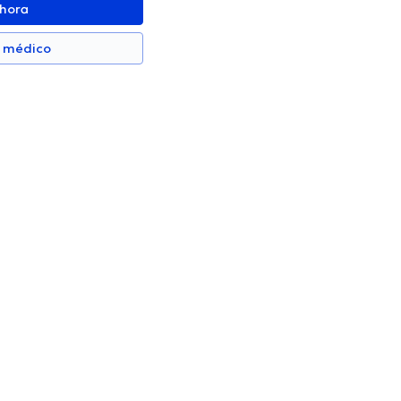
ahora
n médico
nzalez
Felipe Lara
Urólogo