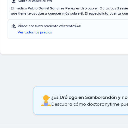
Sobre el especialista
El médico
Pablo Daniel Sanchez Perez
es Urólogo en Quito. Las 3 revi
que tiene te ayudan a conocer más sobre él. El especialista cuenta con
consulta mediante video. Aseguradoras tales como Confiamed medic
Consulta privada, Cruz blanca medicina prepagada son aceptadas.
Vídeo-consulta paciente existente
$40
Ver todos los precios
¿Es Urólogo en Samborondón y no
Descubra cómo doctoranytime puede