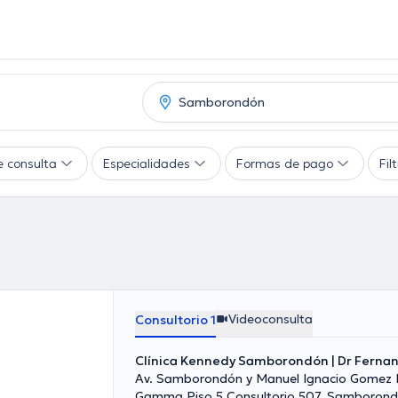
e consulta
Especialidades
Formas de pago
Fil
Videoconsulta
Consultorio 1
Clínica Kennedy Samborondón | Dr Ferna
Av. Samborondón y Manuel Ignacio Gomez Lince , Torre
Gamma Piso 5 Consultorio 507, Samboron