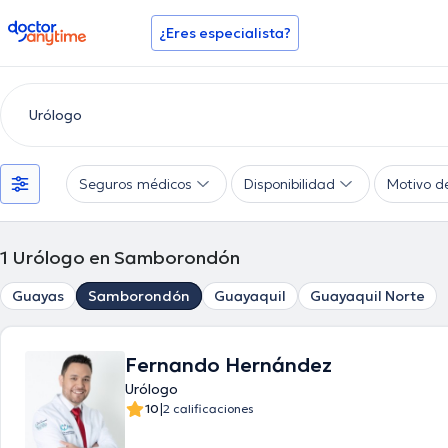
doctoranytime
¿Eres especialista?
Seguros médicos
Disponibilidad
Motivo d
1
Urólogo en Samborondón
Guayas
Samborondón
Guayaquil
Guayaquil Norte
Fernando Hernández
Urólogo
|
10
2 calificaciones