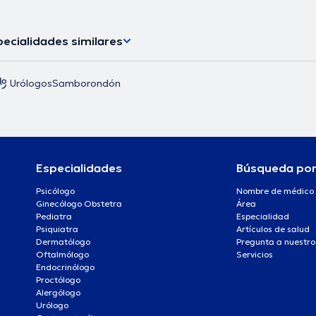
ecialidades similares
Urólogos
Samborondón
Especialidades
Búsqueda po
Psicólogo
Nombre de médico
Ginecólogo Obstetra
Área
Pediatra
Especialidad
Psiquiatra
Artículos de salud
Dermatólogo
Pregunta a nuestro
Oftalmólogo
Servicios
Endocrinólogo
Proctólogo
Alergólogo
Urólogo