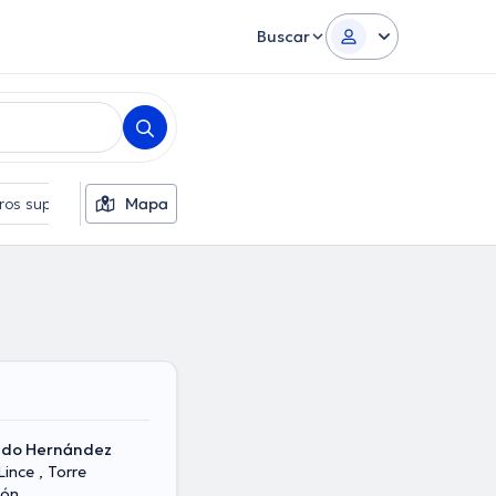
Buscar
tros suplementarios
Mapa
Idiomas
Sexo
ndo Hernández
dón