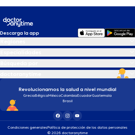
Descarga la app
Regiones
Especialidades
Búsqueda por
doctoranytime
Revolucionamos la salud a nivel mundial
Grecia
Bélgica
México
Colombia
Ecuador
Guatemala
Brasil
Condiciones generales
Política de protección de los datos personales
© 2026 doctoranytime