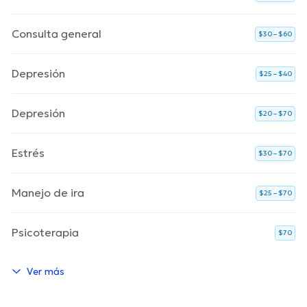
Consulta general
$30 – $60
Depresión
$25 – $40
Depresión
$20 – $70
Estrés
$30 – $70
Manejo de ira
$25 – $70
Psicoterapia
$70
Ver más