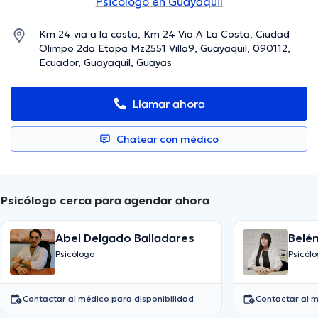
Psicólogo en Guayaquil
Km 24 via a la costa, Km 24 Via A La Costa, Ciudad
Olimpo 2da Etapa Mz2551 Villa9, Guayaquil, 090112,
Ecuador, Guayaquil, Guayas
Llamar ahora
Chatear con médico
Psicólogo cerca para agendar ahora
Abel Delgado Balladares
Belé
Psicólogo
Psicól
Contactar al médico para disponibilidad
Contactar al m