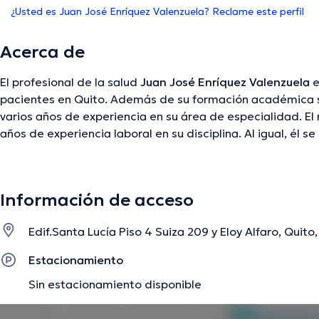
¿Usted es Juan José Enríquez Valenzuela? Reclame este perfil
Acerca de
El profesional de la salud
Juan José Enríquez Valenzuela
e
pacientes en Quito. Además de su formación académica so
varios años de experiencia en su área de especialidad. El
años de experiencia laboral en su disciplina. Al igual, é
miembro de diversas asociaciones médicas. Juan José En
cooperado en incontables conferencias con el ideal de te
su temática de especialización y ha compartido importa
Información de acceso
Edif.Santa Lucía Piso 4 Suiza 209 y Eloy Alfaro, Quito
La descripción fue editada por el equipo de doctoranytime, con base en infor
Estacionamiento
Sin estacionamiento disponible