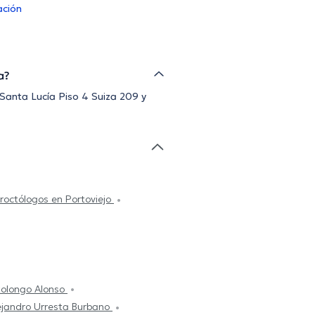
ación
a?
f.Santa Lucía Piso 4 Suiza 209 y
roctólogos en Portoviejo
tolongo Alonso
ejandro Urresta Burbano