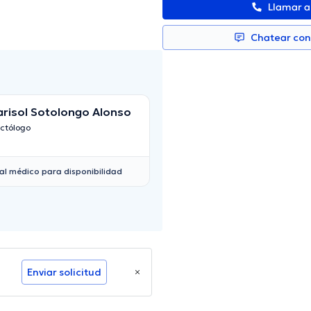
Llamar 
Chatear co
risol Sotolongo Alonso
Jhon Anibal Tapia
ctólogo
Proctólogo
al médico para disponibilidad
Enviar solicitud