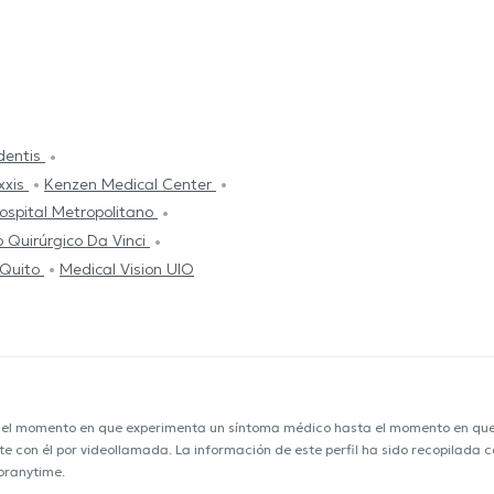
dentis
xxis
Kenzen Medical Center
ospital Metropolitano
 Quirúrgico Da Vinci
 Quito
Medical Vision UIO
e el momento en que experimenta un síntoma médico hasta el momento en que s
nte con él por videollamada. La información de este perfil ha sido recopilada
toranytime.