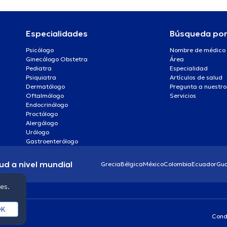
Especialidades
Búsqueda po
Psicólogo
Nombre de médico
Ginecólogo Obstetra
Área
Pediatra
Especialidad
Psiquiatra
Artículos de salud
Dermatólogo
Pregunta a nuestro
Oftalmólogo
Servicios
Endocrinólogo
Proctólogo
Alergólogo
Urólogo
Gastroenterólogo
ud a nivel mundial
Grecia
Bélgica
México
Colombia
Ecuador
Gu
ies.
K
Cond