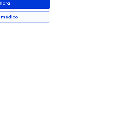
ahora
n médico
 Mejia
Marcelo Solís
Proctólogo