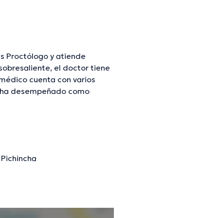
s Proctólogo y atiende
bresaliente, el doctor tiene
 médico cuenta con varios
l se ha desempeñado como
ríquez Valenzuela ha
ner una formación continua en
ntes comunicados.
, Pichincha
mación verificada.