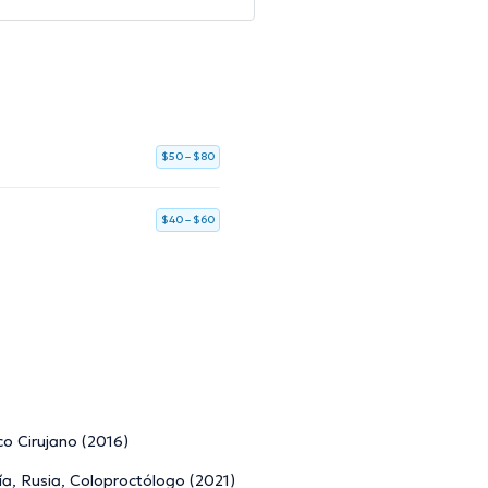
$50 – $80
$40 – $60
co Cirujano (2016)
ía, Rusia, Coloproctólogo (2021)