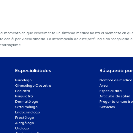
e el momento en que experimenta un síntoma médico hasta el momento en que s
nte con él por videollamada. La información de este perfil ha sido recopilada
octoranytime.
Especialidades
Búsqueda po
Psicólogo
Nombre de médico
Ginecólogo Obstetra
Área
Pediatra
Especialidad
Psiquiatra
Artículos de salud
Dermatólogo
Pregunta a nuestro
Oftalmólogo
Servicios
Endocrinólogo
Proctólogo
Alergólogo
Urólogo