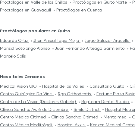
Proctólogos en Valle de los Chillos
Proctólogos en Quito Norte
P
Proctólogos en Guayaquil
Proctólogos en Cuenca
Proctólogos populares en Quito
Eduardo Ortiz
Jhon Anibal Tapia Mejia
Jorge Salazar Arguello
Marisol Sotolongo Alonso
Juan Fernando Arteaga Sarmiento
Fa
Marcelo Solís
Hospitales Cercanos
Medical Vision UIO
Hospital de los Valles
Consultorio Quito
Cl
Centro Quirúrgico Da Vinci
Rgp Orthodentis
Fortune Plaza Busi
Centro de La Visión (Doctores Gabela)
Rogteam Dental Studio
Clínica Sancho: Av. 6 de Diciembre
Smile District
Hospital Metro
Centro Médico Citimed
Clínica Sancho: Citimed
Mentalmed
C
Centro Médico Meditrópoli
Hospital Axxis
Kenzen Medical Cente