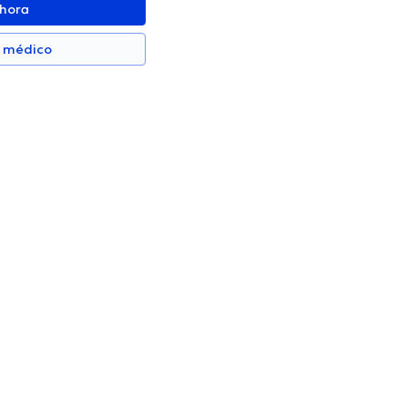
ahora
n médico
 Mejia
Marcelo Solís
Proctólogo