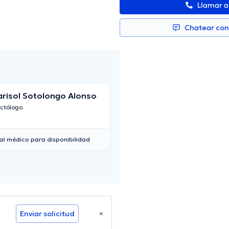
Llamar 
Chatear co
risol Sotolongo Alonso
Jhon Anibal Tapia
ctólogo
Proctólogo
al médico para disponibilidad
Enviar solicitud