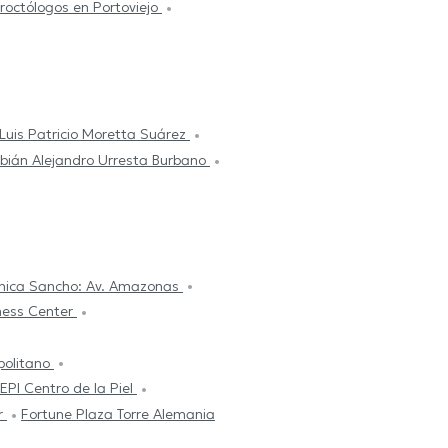
roctólogos en Portoviejo
Luis Patricio Moretta Suárez
bián Alejandro Urresta Burbano
ínica Sancho: Av. Amazonas
ness Center
politano
EPI Centro de la Piel
r
Fortune Plaza Torre Alemania