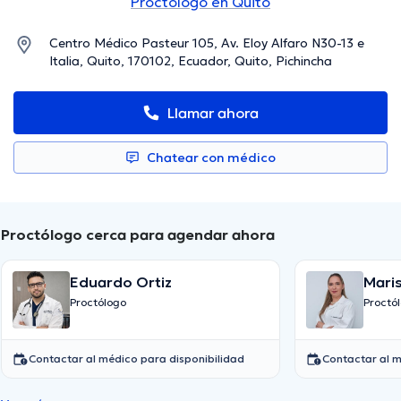
Proctólogo en Quito
Centro Médico Pasteur 105, Av. Eloy Alfaro N30-13 e
Italia, Quito, 170102, Ecuador, Quito, Pichincha
Llamar ahora
Chatear con médico
Proctólogo cerca para agendar ahora
Eduardo Ortiz
Mari
Proctólogo
Proctó
Contactar al médico para disponibilidad
Contactar al m