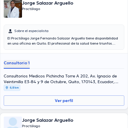
Jorge Salazar Arguello
Proctólogo
Sobre el especialista
El Proctólogo Jorge Fernando Salazar Arguello tiene disponibilidad
en una oficina en Quito. El profesional de la salud tiene triunfos
académicos sobresalientes en Universidad Central Del Ecuador,
Universidad Técnica Particular De Loja y tiene amplios
conocimientos en su área de especialidad. El Dr. posee años de
Consultorio 1
experiencia laboral en su disciplina. También, él se ha desempeñado
como miembro de diversas asociaciones médicas. Jorge Fernando
Salazar Arguello ha colaborado en considerables conferencias con
Consultorios Medicos Pichincha Torre A 202, Av. Ignacio de
el ideal de tener una formación continua en su ámbito de
Veintimilla E3-84 y 9 de Octubre, Quito, 170143, Ecuador,
especialización y ha difundido importantes ediciones. Es importante
Quito
6,8 km
resaltar que, el profesional de la salud puede hablar en Español,
Inglés.
Ver perfil
Jorge Salazar Arguello
Proctólogo