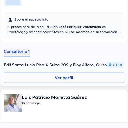
Sobre el especialista
El profesional de la salud
Juan José Enríquez Valenzuela
es
Proctólogo y atiende pacientes en Quito. Además de su formación
académica sobresaliente, el doctor tiene varios años de experiencia
en su área de especialidad. El médico cuenta con varios años de
experiencia laboral en su disciplina. Al igual, él se ha desempeñado
Consultorio 1
como miembro de diversas asociaciones médicas. Juan José
Enríquez Valenzuela ha cooperado en incontables conferencias con
el ideal de tener una formación continua en su temática de
Edif.Santa Lucía Piso 4 Suiza 209 y Eloy Alfaro, Quito
5,6 km
especialización y ha compartido importantes comunicados.
Ver perfil
Luis Patricio Moretta Suárez
Proctólogo