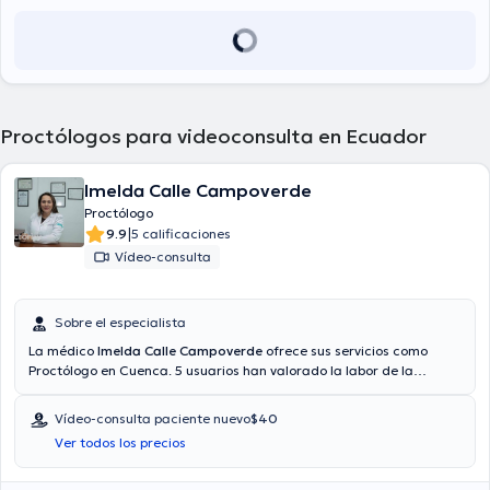
Proctólogos para videoconsulta en Ecuador
Imelda Calle Campoverde
Proctólogo
|
9.9
5 calificaciones
Vídeo-consulta
Sobre el especialista
La médico
Imelda Calle Campoverde
ofrece sus servicios como
Proctólogo en Cuenca. 5 usuarios han valorado la labor de la
especialista. También es posible agendar una consulta médica
mediante video-consulta. La Dra. proporciona mejores precios con
Vídeo-consulta paciente nuevo
$40
las siguientes aseguradoras: Confiamed medicina prepagada,
Ver todos los precios
Consulta privada. El precio de la consulta con la médico
especialista Imelda Calle Campoverde es de $40.