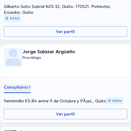
continua en su ámbito de especialización y ha difundido diversos
Gilberto Gato Sobral N23-32, Quito, 170521, Pichincha,
artículos.
Ecuador, Quito
6,3 km
Ver perfil
Jorge Salazar Argüello
Proctólogo
Consultorio 1
Veintimilla E3-84 entre 9 de Octubre y PÃ¡ez,, Quito
6,8 km
Ver perfil