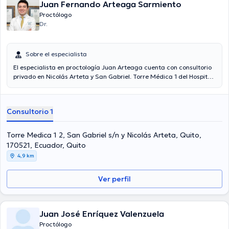
Juan Fernando Arteaga Sarmiento
Proctólogo
Dr.
Sobre el especialista
El especialista en proctología Juan Arteaga cuenta con consultorio
privado en Nicolás Arteta y San Gabriel. Torre Médica 1 del Hospital
Metropolitano Consultorio PB 02 – Quito Ecuador, cuenta con
educación clónica en Universidad Nacional Autónoma de México,
2018 Universidad del Azuay, además, tiene amplia experiencia
Consultorio 1
laboral en Hospital general de México (2015 - 2018) Consultorio de
Coloproctología Hospital Metropolitano de Ecuador Hospital de los
valles Novaclínica Santa Cecilia Clínica Infes
Torre Medica 1 2, San Gabriel s/n y Nicolás Arteta, Quito,
170521, Ecuador, Quito
4,9 km
Ver perfil
Juan José Enríquez Valenzuela
Proctólogo