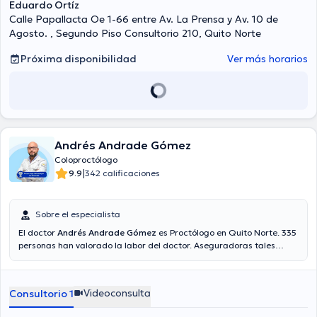
Eduardo Ortíz
Calle Papallacta Oe 1-66 entre Av. La Prensa y Av. 10 de
Agosto. , Segundo Piso Consultorio 210, Quito Norte
Próxima disponibilidad
Ver más horarios
Andrés Andrade Gómez
Coloproctólogo
|
9.9
342 calificaciones
Sobre el especialista
El doctor
Andrés Andrade Gómez
es Proctólogo en Quito Norte. 335
personas han valorado la labor del doctor. Aseguradoras tales
como AIG Metropolitana, Best Doctors S.A. Empresa de Medicina
Prepagada, Saludsa son aceptadas.
Videoconsulta
Consultorio 1