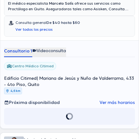
El médico especialista
Marcelo Solís
ofrece sus servicios como
Proctólogo en Quito. Aseguradoras tales como Asisken, Consulta
privada, Vía reembolso con cualquier aseguradora son aceptadas.
El precio de la consulta con el Dr. Marcelo Solís es de desde $40
Consulta general
De $40 hasta $60
hasta $60. Algunos de los servicios médicos ofrecidos en el
Ver todos los precios
consultorio son: Anoscopia con biopsia.
Videoconsulta
Consultorio 1
Centro Médico Citimed
Edificio Citimed| Mariana de Jesús y Nuño de Valderrama, 433
- 4to Piso, Quito
4,6 km
Próxima disponibilidad
Ver más horarios