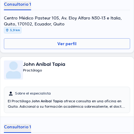
Consultorio 1
Centro Médico Pasteur 105, Av. Eloy Alfaro N30-13 e Italia,
Quito, 170102, Ecuador, Quito
5,9 km
Ver perfil
John Aníbal Tapia
Proctólogo
Sobre el especialista
El Proctólogo
John Aníbal Tapia
ofrece consulta en una oficina en
Quito. Adicional a su formación académica sobresaliente, el doctor
tiene varios años de experiencia en su área de especialidad. El
médico tiene numerosos años de experiencia laboral en su campo
de estudio. De igual forma, él se ha desempeñado como miembro
Consultorio 1
de diversas asociaciones médicas. John Aníbal Tapia ha formado
parte en diversas conferencias con el fin de tener una formación