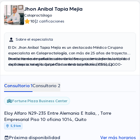
Jhon Anibal Tapia Mejia
Coloproctólogo
|
10
2 calificaciones
Sobre el especialista
El Dr. Jhon Aníbal Tapia Mejía es un destacado Médico Cirujano
especialista en
Coloproctología
, con más de 25 años de trayectoria
en el sistema de salud ecuatoriano. Se caracteriza por su amplia
Donde ha desempeñado roles de liderazgo como Jefe de la Unidad
experiencia en el Hospital Carlos Andrade Marín (IESS), (2000-
de Coloproctología. Su perfil combina la práctica clínica y
2025)
quirúrgica con una sólida formación en
Gerencia en Salud
, además
de una activa participación docente y gremial, siendo actualmente
el Presidente de la Asociación Ecuatoriana de Coloproctología
Consultorio 1
Consultorio 2
(2025-2027).
Fortune Plaza Business Center
Eloy Alfaro N29-235 Entre Alemania E Italia, , Torre
Empresarial Piso 10 oficina 1014, Quito
5,9 km
Próxima disponibilidad
Ver más horarios