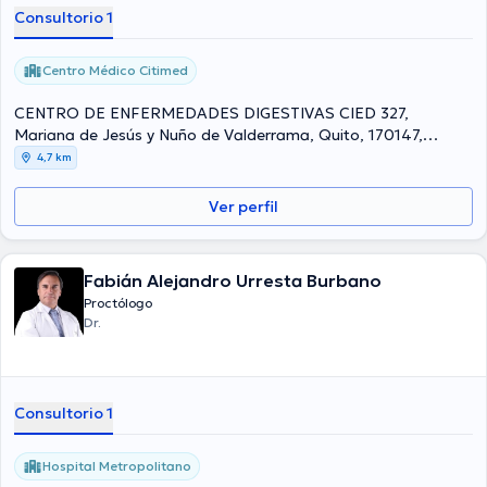
Consultorio 1
Centro Médico Citimed
CENTRO DE ENFERMEDADES DIGESTIVAS CIED 327,
Mariana de Jesús y Nuño de Valderrama, Quito, 170147,
Ecuador, Quito
4,7 km
Ver perfil
Fabián Alejandro Urresta Burbano
Proctólogo
Dr.
Consultorio 1
Hospital Metropolitano