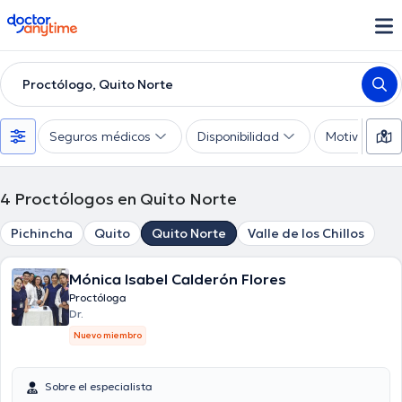
doctoranytime
Proctólogo, Quito Norte
Seguros médicos
Disponibilidad
Motivo de co
4
Proctólogos en Quito Norte
Pichincha
Quito
Quito Norte
Valle de los Chillos
Mónica Isabel Calderón Flores
Proctóloga
Dr.
Nuevo miembro
Sobre el especialista