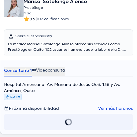
Marisol Sotolongo Alonso
Proctólogo
MSc
|
9.9
102 calificaciones
Sobre el especialista
La médico
Marisol Sotolongo Alonso
ofrece sus servicios como
Proctólogo en Quito. 102 usuarios han evaluado la labor de la Dr.
Aseguradoras tales como Consulta privada, Ecuasanitas, Vía
reembolso con cualquier aseguradora son aceptadas.
Videoconsulta
Consultorio 1
Hospital Americano. Av. Mariana de Jesús Oe3. 136 y Av.
América, Quito
5,2 km
Próxima disponibilidad
Ver más horarios