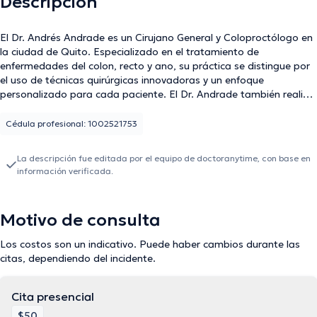
Descripción
El Dr. Andrés Andrade es un Cirujano General y Coloproctólogo en
la ciudad de Quito. Especializado en el tratamiento de
enfermedades del colon, recto y ano, su práctica se distingue por
el uso de técnicas quirúrgicas innovadoras y un enfoque
personalizado para cada paciente. El Dr. Andrade también realiza
procedimientos de cirugía general con un alto grado de precisión y
eficacia. Su compromiso con la excelencia médica y la atención
Cédula profesional: 1002521753
centrada en el paciente lo posicionan como una figura destacada
en su campo, ofreciendo soluciones efectivas y de calidad.
La descripción fue editada por el equipo de doctoranytime, con base en
información verificada.
Motivo de consulta
Los costos son un indicativo. Puede haber cambios durante las
citas, dependiendo del incidente.
Cita presencial
$50