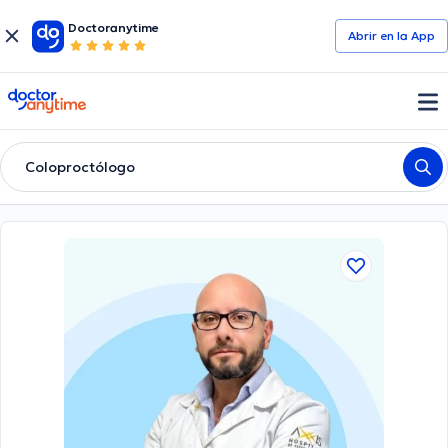
Doctoranytime
Abrir en la App
doctoranytime
Coloproctólogo