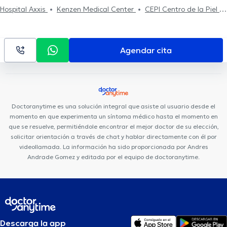
Hospital Axxis
Kenzen Medical Center
CEPI Centro de la Piel
Smile District
Clínica Sancho: Av. 6 de Diciembre
Centro
Médico Citimed
Centro de La Visión (Doctores Gabela)
Rogteam Dental Studio
Mentalmed
Clínica Sancho: Citimed
Agendar cita
Centro Médico Meditrópoli
Hospital Metropolitano
Fortune
Plaza Business Center
Rgp Orthodentis
Fortune Plaza Torre
Alemania
Clínica Sancho: Av. Amazonas
Centro Quirúrgico Da
Vinci
Consultorio Quito
Hospital de los Valles
Medical Vision
Doctoranytime es una solución integral que asiste al usuario desde el
UIO
momento en que experimenta un síntoma médico hasta el momento en
que se resuelve, permitiéndole encontrar el mejor doctor de su elección,
solicitar orientación a través de chat y hablar directamente con él por
videollamada. La información ha sido proporcionada por Andres
Andrade Gomez y editada por el equipo de doctoranytime.
Descarga la app