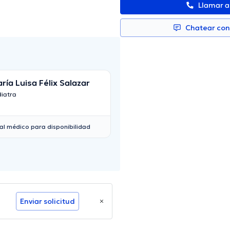
Llamar 
Chatear co
María Luisa Félix Salazar
Carlos Cepeda
diatra
Pediatra
al médico para disponibilidad
Enviar solicitud