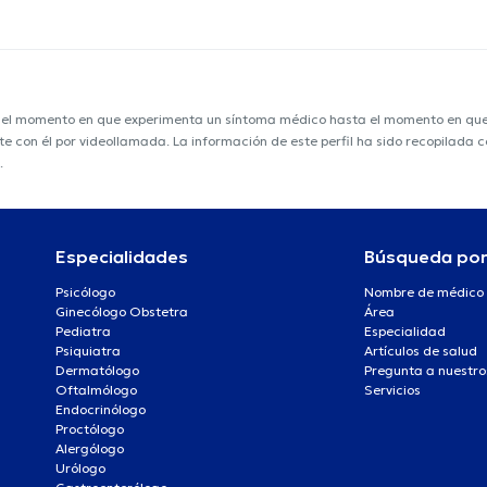
e el momento en que experimenta un síntoma médico hasta el momento en que s
nte con él por videollamada. La información de este perfil ha sido recopilada
.
Especialidades
Búsqueda po
Psicólogo
Nombre de médico
Ginecólogo Obstetra
Área
Pediatra
Especialidad
Psiquiatra
Artículos de salud
Dermatólogo
Pregunta a nuestro
Oftalmólogo
Servicios
Endocrinólogo
Proctólogo
Alergólogo
Urólogo