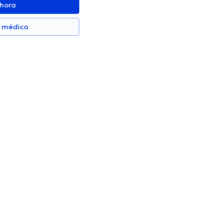
ahora
n médico
Mercedes Molina Quintero
Pediatra