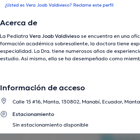
¿Usted es Vera Joab Valdivieso? Reclame este perfil
Acerca de
La Pediatra
Vera Joab Valdivieso
se encuentra en una ofic
formación académica sobresaliente, la doctora tiene exp
especialidad. La Dra. tiene numerosos años de experienci
estudio. Así mismo, ella se ha desempeñado como miemb
médicas. Vera Joab Valdivieso ha compartido en múltiples
de tener una formación continua en su disciplina de espec
importantes comunicados.
Información de acceso
Calle 15 #16, Manta, 130802, Manabí, Ecuador, Mant
La descripción fue editada por el equipo de doctoranytime, con base en infor
Estacionamiento
Sin estacionamiento disponible