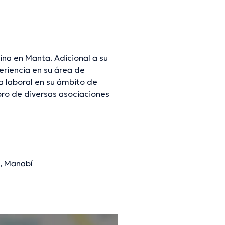
ina en Manta. Adicional a su
eriencia en su área de
a laboral en su ámbito de
ro de diversas asociaciones
 conferencias con la intención
ialización y ha publicado
a, Manabí
mación verificada.