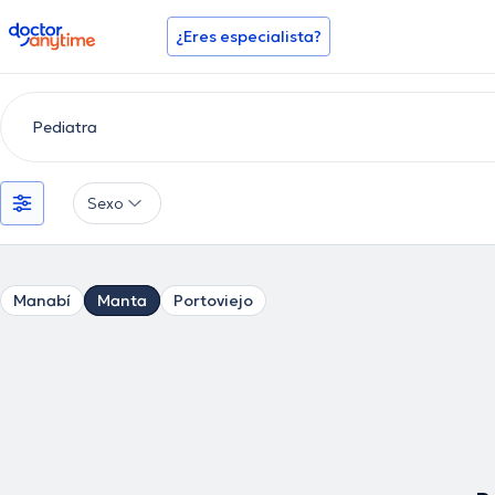
doctoranytime
¿Eres especialista?
Sexo
Manabí
Manta
Portoviejo