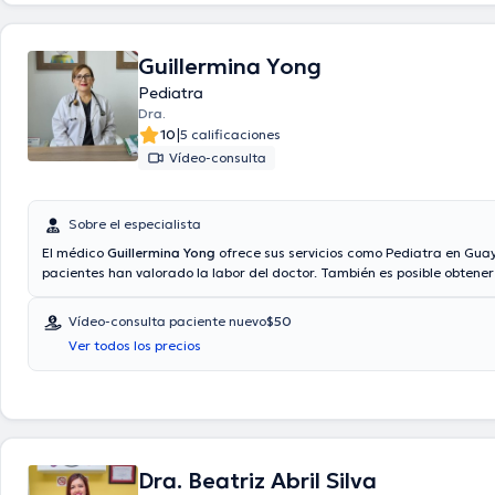
Guillermina Yong
Pediatra
Dra.
|
10
5 calificaciones
Vídeo-consulta
Sobre el especialista
El médico
Guillermina Yong
ofrece sus servicios como Pediatra en Guay
pacientes han valorado la labor del doctor. También es posible obtener
médica vía videollamada. Aseguradoras tales como Consulta privada,
con cualquier aseguradora son aceptadas. El precio de la consulta con 
Vídeo-consulta paciente nuevo
$50
Guillermina Yong es de $80. En su consultorio abarca todo lo relacion
Ver todos los precios
de crecimiento y desarrollo, Trastornos alimenticios, Trastornos de sue
Vacunación.
Dra. Beatriz Abril Silva