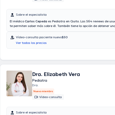
Sobre el especialista
El médico
Carlos Cepeda
es Pediatra en Quito. Las 564 reviews de usu
te permiten saber más sobre él. También tiene la opción de obtener un
médica vía videollamada. El doctor acepta citas con las siguientes a
Consulta privada, Vía reembolso con cualquier aseguradora. El precio 
Vídeo-consulta paciente nuevo
$50
con el médico especialista Carlos Cepeda es de $45. En su consultorio
Ver todos los precios
relacionado con Control de crecimiento y desarrollo, Enfermedad infant
Dra. Elizabeth Vera
Pediatra
Dra.
Nuevo miembro
Vídeo-consulta
Sobre el especialista