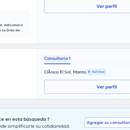
Ver perfil
a. Adicional a
n su área de
su ámbito de
s asociaciones
s con la
ización y ha
Consultorio 1
ClÃ­nica El Sol, Manta
947,8 km
Ver perfil
ce en esta búsqueda ?
Agregar su consultor
 simplificarle su cotidianidad.