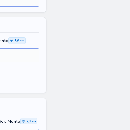
Manta
8,9 km
uador, Manta
9,8 km