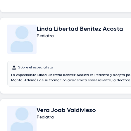
Linda Libertad Benitez Acosta
Pediatra
Sobre el especialista
La especialista
Linda Libertad Benitez Acosta
es Pediatra y acepta pa
Manta. Además de su formación académica sobresaliente, la doctora 
experiencia en su área de especialidad. La Dra. posee años de experien
su área de especialización. Inclusive, ella se ha desempeñado como m
diversas asociaciones médicas. Linda Libertad Benitez Acosta ha for
incontables conferencias con la intención de tener una formación cont
temática de especialización y ha anunciado importantes comunicados
Vera Joab Valdivieso
Pediatra