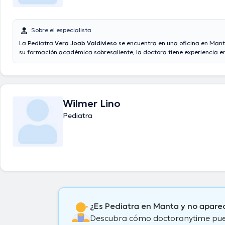
Sobre el especialista
La Pediatra
Vera Joab Valdivieso
se encuentra en una oficina en Mant
su formación académica sobresaliente, la doctora tiene experiencia e
especialidad. La Dra. tiene numerosos años de experiencia laboral en 
estudio. Así mismo, ella se ha desempeñado como miembro de diversa
médicas. Vera Joab Valdivieso ha compartido en múltiples conferencia
intención de tener una formación continua en su disciplina de especial
publicado importantes comunicados.
Wilmer Lino
Pediatra
¿Es Pediatra en Manta y no apare
Descubra cómo doctoranytime puede