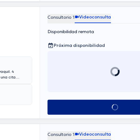
Videoconsulta
Consultorio 1
Disponibilidad remota
Próxima disponibilidad
aquil. 4
 una cita
 Vía reembolso
el Dr.
ado con Control
ño,
Ver más horarios
Videoconsulta
Consultorio 1