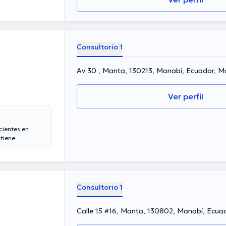
Consultorio 1
Av 30 , Manta, 130213, Manabí, Ecuador, 
Ver perfil
cientes en
tiene
cia laboral en
iembro de
mado parte en
inua en su
.
Consultorio 1
Calle 15 #16, Manta, 130802, Manabí, Ec