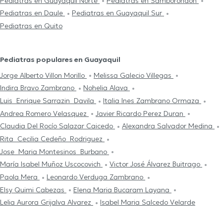
Pediatras en Guayaquil Norte
Pediatras en Samborondón
Pediatras en Daule
Pediatras en Guayaquil Sur
Pediatras en Quito
Pediatras populares en Guayaquil
Jorge Alberto Villon Morillo
Melissa Galecio Villegas
Indira Bravo Zambrano
Nohelia Alava
Luis Enrique Sarrazin Davila
Italia Ines Zambrano Ormaza
Andrea Romero Velasquez
Javier Ricardo Perez Duran
Claudia Del Rocío Salazar Caicedo
Alexandra Salvador Medina
Rita Cecilia Cedeño Rodriguez
Jose Maria Montesinos Burbano
María Isabel Muñoz Uscocovich
Victor José Álvarez Buitrago
Paola Mera
Leonardo Verduga Zambrano
Elsy Quimi Cabezas
Elena Maria Bucaram Layana
Lelia Aurora Grijalva Alvarez
Isabel Maria Salcedo Velarde