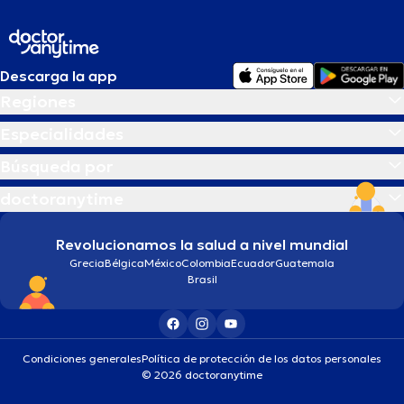
Descarga la app
Regiones
Especialidades
Búsqueda por
doctoranytime
Revolucionamos la salud a nivel mundial
Grecia
Bélgica
México
Colombia
Ecuador
Guatemala
Brasil
Condiciones generales
Política de protección de los datos personales
© 2026 doctoranytime