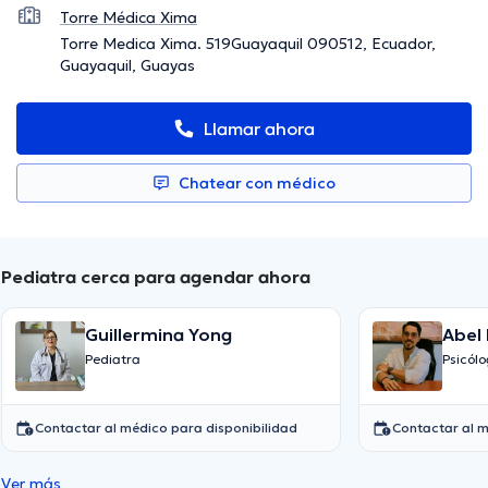
Torre Médica Xima
Torre Medica Xima. 519Guayaquil 090512, Ecuador,
Guayaquil, Guayas
Llamar ahora
Chatear con médico
Pediatra cerca para agendar ahora
Guillermina Yong
Abel
Pediatra
Psicól
Contactar al médico para disponibilidad
Contactar al m
Ver más