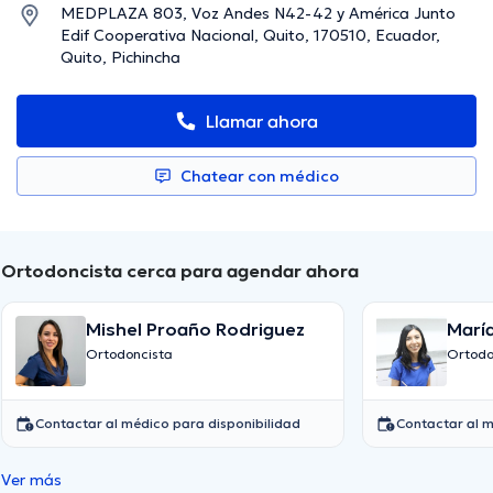
MEDPLAZA 803, Voz Andes N42-42 y América Junto
Edif Cooperativa Nacional, Quito, 170510, Ecuador,
Quito, Pichincha
Llamar ahora
Chatear con médico
Ortodoncista cerca para agendar ahora
Mishel Proaño Rodriguez
María
Villa
Ortodoncista
Ortodo
Contactar al médico para disponibilidad
Contactar al m
Ver más