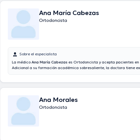
Ana María Cabezas
Ortodoncista
Sobre el especialista
La médico
Ana María Cabezas
es Ortodoncista y acepta pacientes en 
Adicional a su formación académica sobresaliente, la doctora tiene ex
área de especialidad. La profesional de la salud tiene numerosos años
laboral en su temática de estudio. Inclusive, ella ha participado como
diversas asociaciones médicas. Ana María Cabezas ha intervenido en
conferencias con la intención de lograr tener una formación continua e
de especialización y ha publicado importantes artículos.
Ana Morales
Ortodoncista