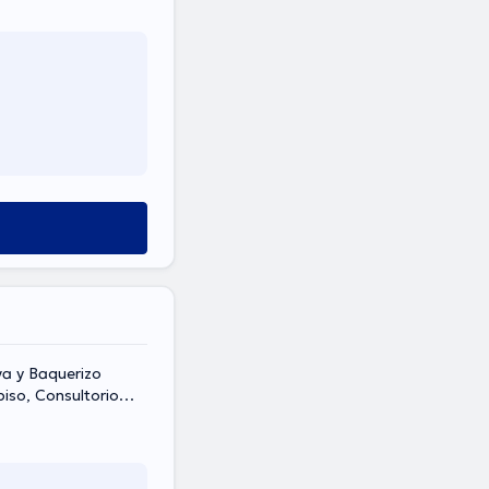
va y Baquerizo
piso, Consultorio
ayaquil., Guayaquil