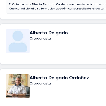
El Ortodoncista
Alberto Alvarado Cordero
se encuentra ubicado en un
Cuenca. Adicional a su formación académica sobresaliente, el doctor t
años de experiencia en su área de especialidad. El médico cuenta co
de experiencia laboral en su ámbito de estudio. Igualmente, él se ha
como miembro de diversas asociaciones médicas. Alberto Alvarado C
contribuido en considerables conferencias con la intención de tener u
continua en su ámbito de especialización y ha compartido numerosas e
Alberto Delgado
Ortodoncista
Alberto Delgado Ordoñez
Ortodoncista