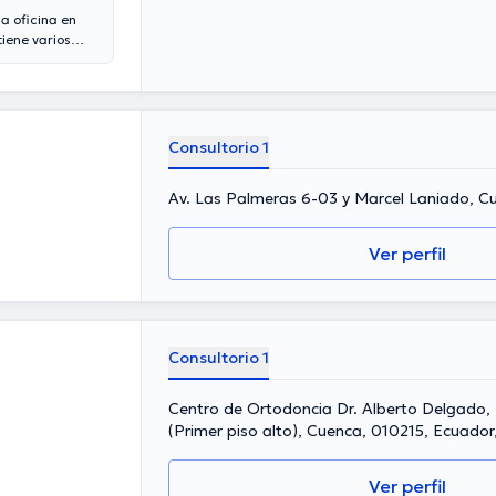
a oficina en
iene varios
n muchos años
 desempeñado
ordero ha
na formación
diciones.
Consultorio 1
Av. Las Palmeras 6-03 y Marcel Laniado, C
Ver perfil
Consultorio 1
Centro de Ortodoncia Dr. Alberto Delgado, 
(Primer piso alto), Cuenca, 010215, Ecuado
Ver perfil