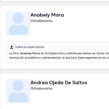
Anabely Mora
Ortodoncista
Sobre el especialista
La Dra.
Anabely Mora
es Ortodoncista y admite pacientes en Quito. Ad
formación académica sobresaliente, la doctora tiene experiencia en s
especialidad. La doctora tiene varios años de experiencia laboral en 
estudio. De la misma manera, ella se ha desempeñado como miembro 
asociaciones médicas. Anabely Mora ha compartido en innumerables 
con la intención de lograr tener una formación continua en su temátic
especialización y ha compartido numerosas publicaciones.
Andrea Ojeda De Saltos
Ortodoncista