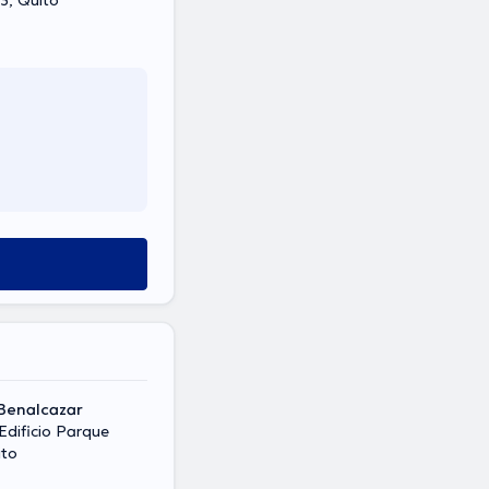
y Av. Mariana de Jesús, , 303, Quito
Benalcazar
 Edificio Parque
ito