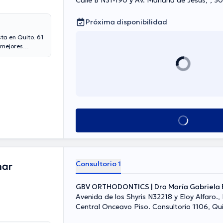
Calle B N31-190 
Próxima disponibilidad
ta en Quito. 61
 mejores
Ver más horarios
Consultorio 1
mar
GBV ORTHODONTICS | Dra María Gabriela 
Avenida de los Shyris N32218 y Eloy Alfaro.,
Central Onceavo Piso. Consultorio 1106, Qu