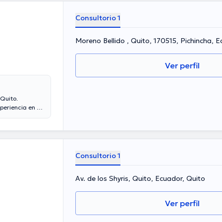
Consultorio 1
Moreno Bellido , Quito, 170515, Pichincha, 
Ver perfil
Quito.
periencia en su
 de experiencia
 miembro de
 innumerables
n su disciplina
Consultorio 1
Av. de los Shyris, Quito, Ecuador, Quito
Ver perfil