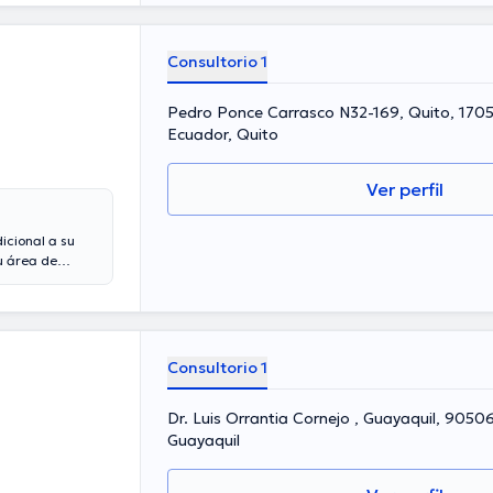
Consultorio 1
Pedro Ponce Carrasco N32-169, Quito, 17051
Ecuador, Quito
Ver perfil
icional a su
u área de
su campo de
de diversas
conferencias
a de
Consultorio 1
Dr. Luis Orrantia Cornejo , Guayaquil, 9050
Guayaquil