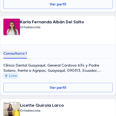
Ver perfil
Karla Fernanda Albán Del Salto
Ortodoncista
Consultorio 1
Clínica Dental Guayaquil, General Córdova 634 y Padre
Solano, frente a Agripac, Guayaquil, 090313, Ecuador,
Guayaquil
2,2 km
Ver perfil
Licette Quirola Larco
Ortodoncista