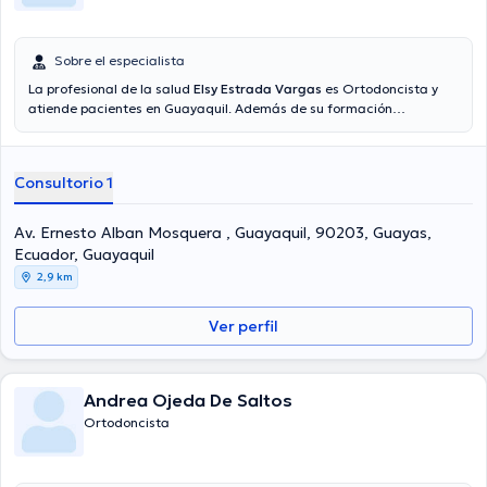
Sobre el especialista
La profesional de la salud
Elsy Estrada Vargas
es Ortodoncista y
atiende pacientes en Guayaquil. Además de su formación
académica sobresaliente, la doctora tiene amplios conocimientos
en su área de especialidad. La Dra. tiene varios años de experiencia
laboral en su campo de estudio. Inclusive, ella se ha desempeñado
Consultorio 1
como miembro de diversas asociaciones médicas. Elsy Estrada
Vargas ha intervenido en cuantiosas conferencias con miras a
tener una formación continua en su ámbito de especialización y ha
Av. Ernesto Alban Mosquera , Guayaquil, 90203, Guayas,
compartido diversas ediciones.
Ecuador, Guayaquil
2,9 km
Ver perfil
Andrea Ojeda De Saltos
Ortodoncista