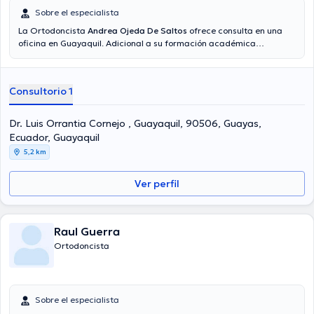
Sobre el especialista
La Ortodoncista
Andrea Ojeda De Saltos
ofrece consulta en una
oficina en Guayaquil. Adicional a su formación académica
sobresaliente, la doctora tiene varios años de experiencia en su
área de especialidad. La Dra. tiene varios años de experiencia
laboral en su área de experiencia. Al igual, ella ha participado como
Consultorio 1
miembro de diversas asociaciones médicas. Andrea Ojeda De
Saltos ha cooperado en abundantes conferencias con la meta de
tener una formación continua en su campo de especialización y ha
Dr. Luis Orrantia Cornejo , Guayaquil, 90506, Guayas,
anunciado importantes comunicados.
Ecuador, Guayaquil
5,2 km
Ver perfil
Raul Guerra
Ortodoncista
Sobre el especialista