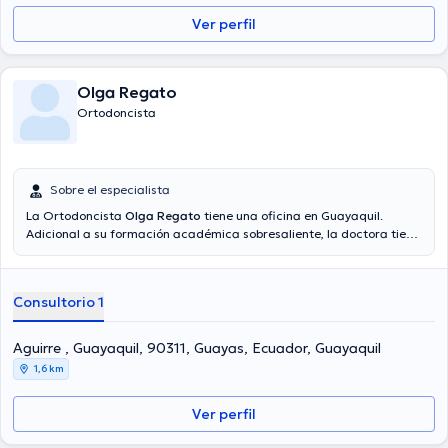
Ver perfil
Olga Regato
Ortodoncista
Sobre el especialista
La Ortodoncista
Olga Regato
tiene una oficina en Guayaquil.
Adicional a su formación académica sobresaliente, la doctora tiene
varios años de experiencia en su área de especialidad. La
profesional de la salud posee años de experiencia laboral en su
temática de estudio. Del mismo modo, ella se ha desempeñado
Consultorio 1
como miembro de diversas asociaciones médicas. Olga Regato ha
formado parte en múltiples conferencias con miras a tener una
formación continua en su temática de especialización y ha
Aguirre , Guayaquil, 90311, Guayas, Ecuador, Guayaquil
publicado importantes ediciones.
1,6 km
Ver perfil