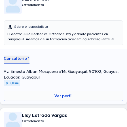
Ortodoncista
Sobre el especialista
El doctor
Julio Borbor
es Ortodoncista y admite pacientes en
Guayaquil. Además de su formación académica sobresaliente, el
doctor tiene amplios conocimientos en su área de especialidad. El
médico tiene numerosos años de experiencia laboral en su área de
experiencia. Igualmente, él ha participado como miembro de
Consultorio 1
diversas asociaciones médicas. Julio Borbor ha intervenido en
diversas conferencias con la finalidad de tener una formación
continua en su temática de especialización y ha publicado
Av. Ernesto Alban Mosquera #16, Guayaquil, 90102, Guayas,
diferentes ediciones.
Ecuador, Guayaquil
2,8 km
Ver perfil
Elsy Estrada Vargas
Ortodoncista