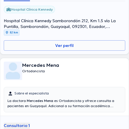
Hospital Clínica Kennedy
Hospital Clínica Kennedy Samborondón 212, Km 1.5 vía La
Puntilla, Samborondón, Guayaquil, 092301, Ecuador,
Guayaquil
8,1 km
Ver perfil
Mercedes Mena
Ortodoncista
Sobre el especialista
La doctora
Mercedes Mena
es Ortodoncista y ofrece consulta a
pacientes en Guayaquil. Adicional a su formación académica
sobresaliente, la doctora tiene experiencia en su área de
especialidad. La profesional de la salud cuenta con muchos años de
experiencia laboral en su área de especialización. Incluso, ella se ha
Consultorio 1
destacados como miembro de diversas asociaciones médicas.