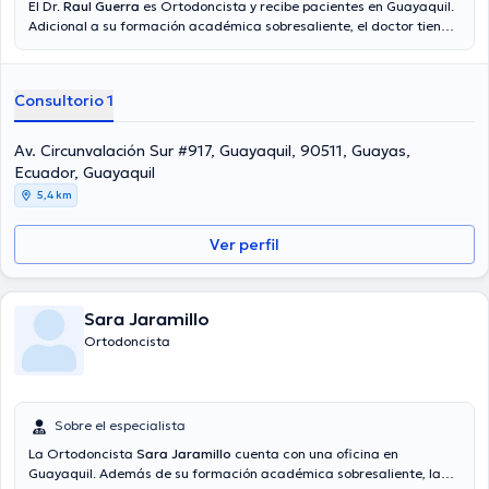
El Dr.
Raul Guerra
es Ortodoncista y recibe pacientes en Guayaquil.
Adicional a su formación académica sobresaliente, el doctor tiene
experiencia en su área de especialidad. El Dr. cuenta con muchos
años de experiencia laboral en su área de experiencia. De igual
forma, él se ha desempeñado como miembro de diversas
Consultorio 1
asociaciones médicas. Raul Guerra ha intervenido en innumerables
conferencias con miras a tener una formación continua en su
ámbito de especialización y ha difundido numerosas ediciones.
Av. Circunvalación Sur #917, Guayaquil, 90511, Guayas,
Ecuador, Guayaquil
5,4 km
Ver perfil
Sara Jaramillo
Ortodoncista
Sobre el especialista
La Ortodoncista
Sara Jaramillo
cuenta con una oficina en
Guayaquil. Además de su formación académica sobresaliente, la