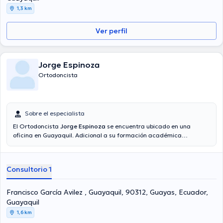
publicaciones.
1,3 km
Ver perfil
Jorge Espinoza
Ortodoncista
Sobre el especialista
El Ortodoncista
Jorge Espinoza
se encuentra ubicado en una
oficina en Guayaquil. Adicional a su formación académica
sobresaliente, el doctor tiene experiencia en su área de
especialidad. El médico cuenta con varios años de experiencia
laboral en su temática de estudio. Al mismo tiempo, él se ha
Consultorio 1
desempeñado como miembro de diversas asociaciones médicas.
Jorge Espinoza ha contribuido en múltiples conferencias con el fin
de tener una formación continua en su campo de especialización y
Francisco García Avilez , Guayaquil, 90312, Guayas, Ecuador,
ha compartido numerosas ediciones.
Guayaquil
1,6 km