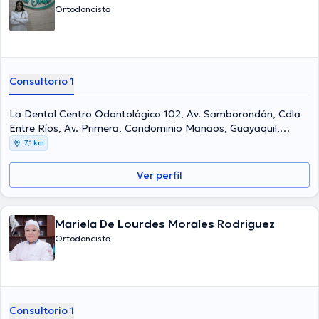
Ortodoncista
Consultorio 1
La Dental Centro Odontológico 102, Av. Samborondón, Cdla
Entre Ríos, Av. Primera, Condominio Manaos, Guayaquil,
092301, Ecuador, Guayaquil
7,1 km
Ver perfil
Mariela De Lourdes Morales Rodriguez
Ortodoncista
Consultorio 1