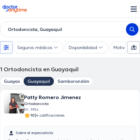
doctoranytime
Ortodoncista, Guayaquil
Seguros médicos
Disponibilidad
Motivo de co
1
Ortodoncista en Guayaquil
Guayas
Guayaquil
Samborondón
Patty Romero Jimenez
Ortodoncista
Dr., MSc
|
10
4 calificaciones
Sobre el especialista