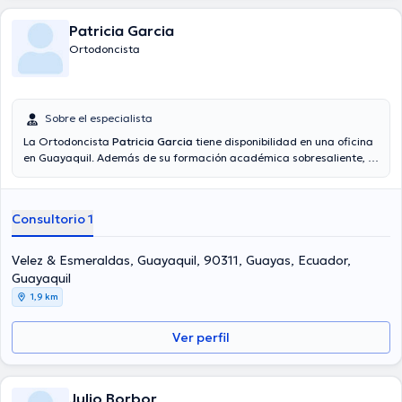
Patricia Garcia
Ortodoncista
Sobre el especialista
La Ortodoncista
Patricia Garcia
tiene disponibilidad en una oficina
en Guayaquil. Además de su formación académica sobresaliente, la
doctora tiene amplios conocimientos en su área de especialidad. La
Dra. cuenta con muchos años de experiencia laboral en su área de
especialización. Del mismo modo, ella se ha desempeñado como
Consultorio 1
miembro de diversas asociaciones médicas. Patricia Garcia ha
intervenido en innumerables conferencias con el ideal de tener una
formación continua en su ámbito de especialización y ha
Velez & Esmeraldas, Guayaquil, 90311, Guayas, Ecuador,
compartido diversos comunicados.
Guayaquil
1,9 km
Ver perfil
Julio Borbor