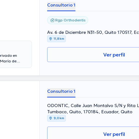
Consultorio 1
Rgp Orthodentis
Av. 6 de Diciembre N31-50, Quito 170517, E
11,8 km
Ver perfil
privado en
 María de
máxilo facial y
os para brindar
Consultorio 1
ODONTIC, Calle Juan Montalvo S/N y Rita L
Tumbaco, Quito, 170184, Ecuador, Quito
9,0 km
Ver perfil