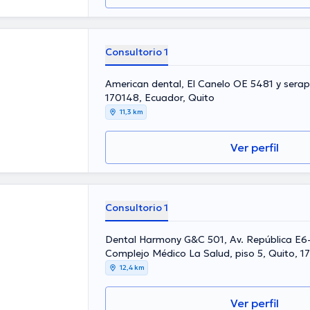
Consultorio 1
American dental, El Canelo OE 5481 y serapi
170148, Ecuador, Quito
11,3 km
Ver perfil
Consultorio 1
Dental Harmony G&C 501, Av. República E6-
Complejo Médico La Salud, piso 5, Quito, 1
Quito
12,4 km
Ver perfil