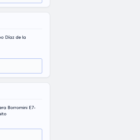
po Díaz de la
era Borromini E7-
ito