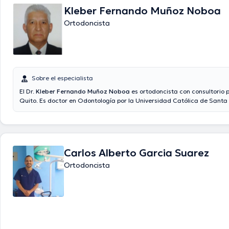
Kleber Fernando Muñoz Noboa
Ortodoncista
Sobre el especialista
El Dr.
Kleber Fernando Muñoz Noboa
es ortodoncista con consultorio 
Quito. Es doctor en Odontología por la Universidad Católica de Santa
Arequipa. Ha realizado un magíster en odonto estomatología en esta misma
institución. También ha hecho especializaciones en Radiología bucal y 
otra en Ortodoncia y Ortopedia Maxila. Para concluir, el doctor ha participado en
varios seminarios y cursos con la finalidad de prepararse y actualizarse
continuamente, adquiriendo nuevos conocimientos y protocolos médic
Carlos Alberto Garcia Suarez
la mejor atención a sus pacientes.
Ortodoncista