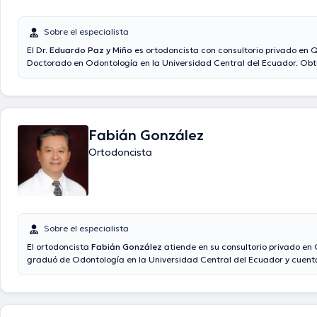
Sobre el especialista
El Dr.
Eduardo Paz y Miño
es ortodoncista con consultorio privado en Quito. Rea
Doctorado en Odontología en la Universidad Central del Ecuador. Ob
en Endodoncia y en Ortodoncia y Ortopedia Funcional de los maxilares.
el doctor ha participado en varios seminarios y cursos con la finalida
y actualizarse continuamente, adquiriendo nuevos conocimientos y pr
médicos para brindar la mejor atención a sus pacientes.
Fabián González
Ortodoncista
Sobre el especialista
El ortodoncista
Fabián González
atiende en su consultorio privado en 
graduó de Odontología en la Universidad Central del Ecuador y cuent
diplomados en Ortodoncia y Cirugía Bucal. Por otro lado, realizó una 
Implantología y en Ortodoncia en la Universidad Uninga en Brasil. Ad
con una amplia experiencia como ortodoncista en varios centros de s
Advance, Zona Sonrisa o Sonriecuador.