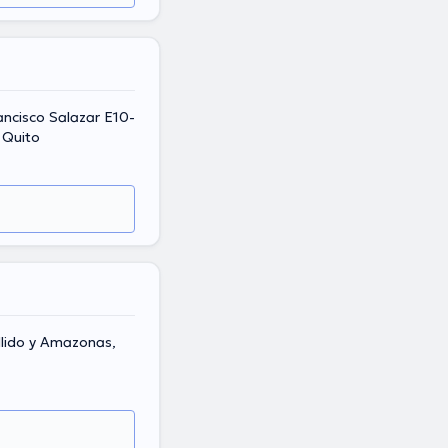
ancisco Salazar E10-
 Quito
llido y Amazonas,