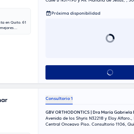
Calle B N31-190 
Próxima disponibilidad
ta en Quito. 61
 mejores
Ver más horarios
Consultorio 1
mar
GBV ORTHODONTICS | Dra María Gabriela 
Avenida de los Shyris N32218 y Eloy Alfaro.,
Central Onceavo Piso. Consultorio 1106, Qu