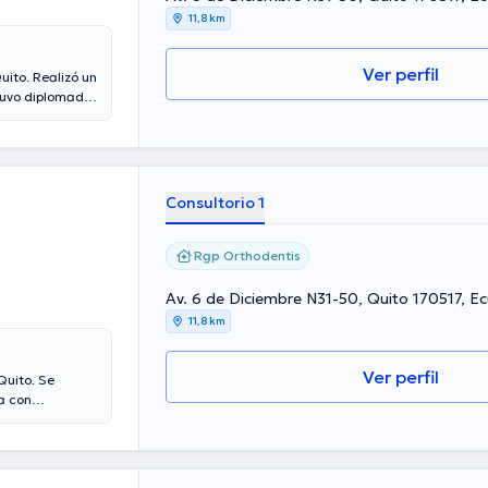
11,8 km
Ver perfil
lizó un
tuvo diplomados
 Para concluir,
d de prepararse
otocolos
Consultorio 1
Rgp Orthodentis
Av. 6 de Diciembre N31-50, Quito 170517, E
11,8 km
Ver perfil
Quito. Se
a con
especialidad en
emás, cuenta
alud como Ortho