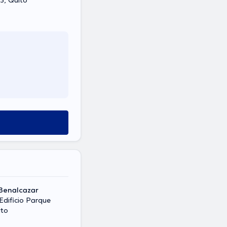
y Av. Mariana de Jesús, , 303, Quito
Benalcazar
 Edificio Parque
ito