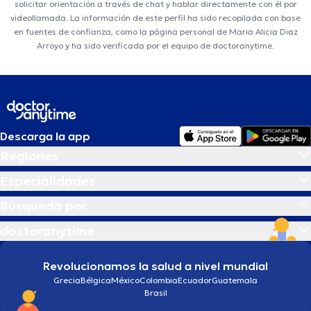
solicitar orientación a través de chat y hablar directamente con él por
videollamada. La información de este perfil ha sido recopilada con base
en fuentes de confianza, como la página personal de Maria Alicia Diaz
Arroyo y ha sido verificada por el equipo de doctoranytime.
Descarga la app
Regiones
Especialidades
Búsqueda por
doctoranytime
Revolucionamos la salud a nivel mundial
Grecia
Bélgica
México
Colombia
Ecuador
Guatemala
Brasil