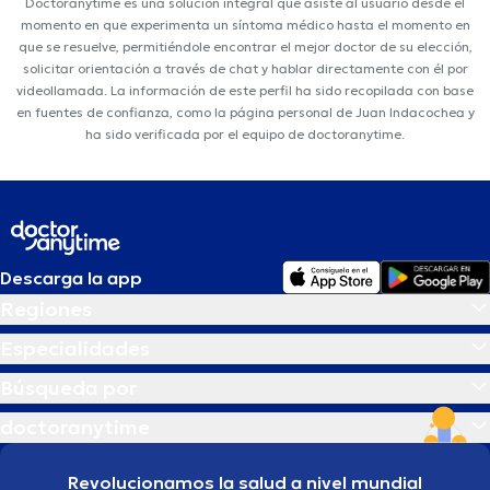
Doctoranytime es una solución integral que asiste al usuario desde el
momento en que experimenta un síntoma médico hasta el momento en
que se resuelve, permitiéndole encontrar el mejor doctor de su elección,
solicitar orientación a través de chat y hablar directamente con él por
videollamada. La información de este perfil ha sido recopilada con base
en fuentes de confianza, como la página personal de Juan Indacochea y
ha sido verificada por el equipo de doctoranytime.
Descarga la app
Regiones
Especialidades
Búsqueda por
doctoranytime
Revolucionamos la salud a nivel mundial