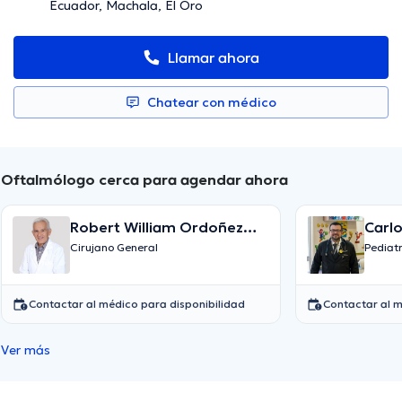
Ecuador, Machala, El Oro
Llamar ahora
Chatear con médico
Oftalmólogo cerca para agendar ahora
Robert William Ordoñez
Carl
Samaniego
Cirujano General
Pediat
Contactar al médico para disponibilidad
Contactar al m
Ver más