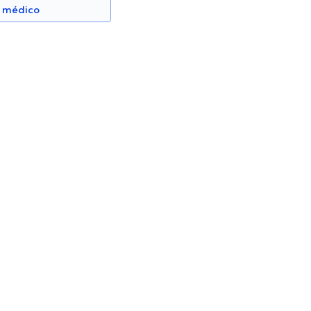
n médico
 Félix Salazar
Dra. Beatriz Abril Silva
Pediatra