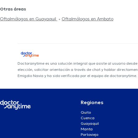
Otras áreas
Oftalmólogos en Guayaquil
Oftalmólogos en Ambato
Doctoranytime es una solución integral que asiste al usuario desd
elección, solicitar orientación a través de chat y hablar directame
Emigdio Navia y ha sido verificada por el equipo de doctoranytime.
Regiones
Quito
Cuenca
Guayaquil
Manta
Portoviejo