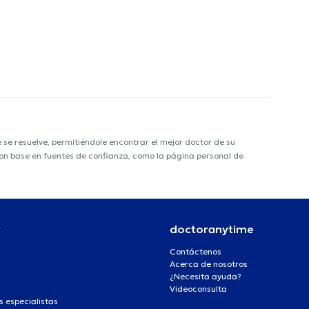
e resuelve, permitiéndole encontrar el mejor doctor de su
 con base en fuentes de confianza, como la página personal de
r
doctoranytime
Contáctenos
Acerca de nosotros
¿Necesita ayuda?
Videoconsulta
s especialistas