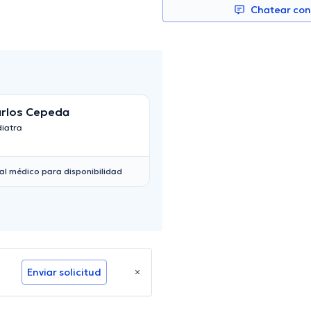
Chatear co
rlos Cepeda
María Luisa
diatra
Pediatra
al médico para disponibilidad
Enviar solicitud