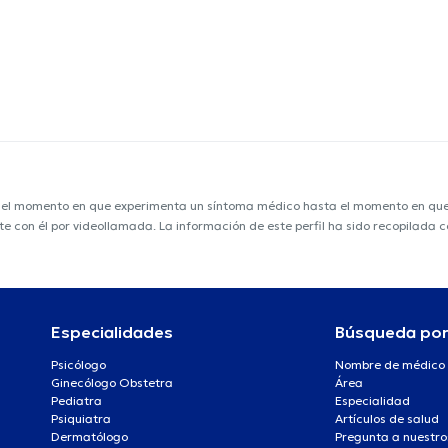
e el momento en que experimenta un síntoma médico hasta el momento en que s
nte con él por videollamada. La información de este perfil ha sido recopilada
Especialidades
Búsqueda po
Psicólogo
Nombre de médico
Ginecólogo Obstetra
Área
Pediatra
Especialidad
Psiquiatra
Artículos de salud
Dermatólogo
Pregunta a nuestro