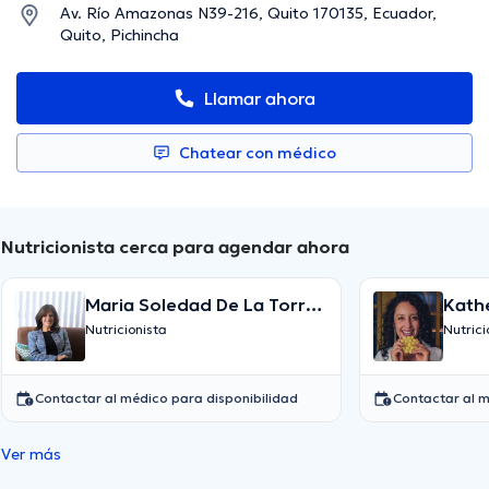
Av. Río Amazonas N39-216, Quito 170135, Ecuador,
Quito, Pichincha
Llamar ahora
Chatear con médico
Nutricionista cerca para agendar ahora
Maria Soledad De La Torre
Kath
Espinosa
Moli
Nutricionista
Nutrici
Contactar al médico para disponibilidad
Contactar al m
Ver más