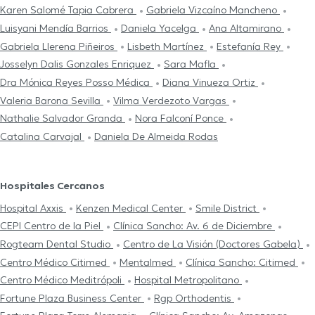
Karen Salomé Tapia Cabrera
Gabriela Vizcaíno Mancheno
Luisyani Mendía Barrios
Daniela Yacelga
Ana Altamirano
Gabriela Llerena Piñeiros
Lisbeth Martínez
Estefanía Rey
Josselyn Dalis Gonzales Enriquez
Sara Mafla
Dra Mónica Reyes Posso Médica
Diana Vinueza Ortiz
Valeria Barona Sevilla
Vilma Verdezoto Vargas
Nathalie Salvador Granda
Nora Falconí Ponce
Catalina Carvajal
Daniela De Almeida Rodas
Hospitales Cercanos
Hospital Axxis
Kenzen Medical Center
Smile District
CEPI Centro de la Piel
Clínica Sancho: Av. 6 de Diciembre
Rogteam Dental Studio
Centro de La Visión (Doctores Gabela)
Centro Médico Citimed
Mentalmed
Clínica Sancho: Citimed
Centro Médico Meditrópoli
Hospital Metropolitano
Fortune Plaza Business Center
Rgp Orthodentis