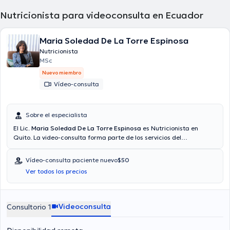
Nutricionista para videoconsulta en Ecuador
Maria Soledad De La Torre Espinosa
Nutricionista
MSc
Nuevo miembro
Vídeo-consulta
Sobre el especialista
El Lic.
Maria Soledad De La Torre Espinosa
es Nutricionista en
Quito. La video-consulta forma parte de los servicios del
especialista. Aseguradoras tales como Consulta privada, Vía
reembolso con cualquier aseguradora son aceptadas. El precio de
Vídeo-consulta paciente nuevo
$50
la consulta con el Lic. Maria Soledad De La Torre Espinosa es de
Ver todos los precios
$50. Algunos de los servicios ofrecidos en su consultorio son:
Nutrición clínica, Colesterol, Desórdenes alimenticios.
Videoconsulta
Consultorio 1