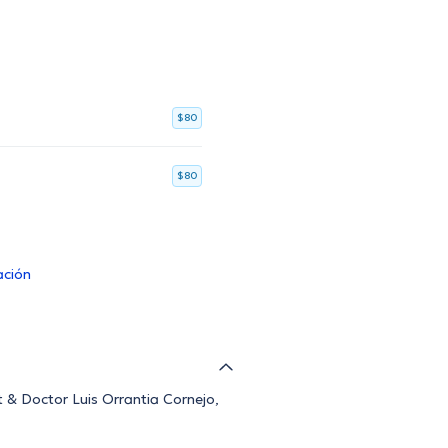
$80
$80
ación
t & Doctor Luis Orrantia Cornejo,