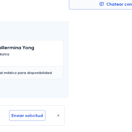
Chatear co
illermina Yong
Jorge Luis Zamb
diatra
Neumólogo
al médico para disponibilidad
Enviar solicitud