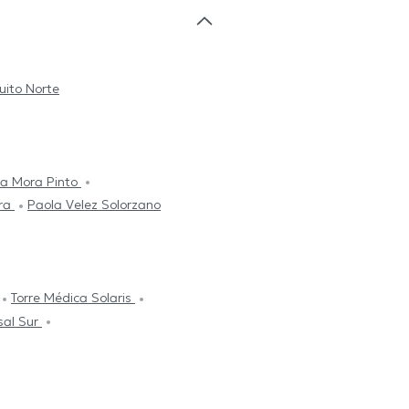
uito Norte
ia Mora Pinto
rra
Paola Velez Solorzano
Torre Médica Solaris
sal Sur