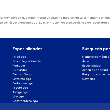
e el momento en que experimenta un síntoma médico hasta el momento en que s
nte con él por videollamada. La información de este perfil ha sido recopilada
Especialidades
Búsqueda po
Psicólogo
Nombre de médico
Ginecólogo Obstetra
Área
Pediatra
Especialidad
Psiquiatra
Artículos de salud
Dermatólogo
Pregunta a nuestro
Oftalmólogo
Servicios
Endocrinólogo
Proctólogo
Alergólogo
Urólogo
Gastroenterólogo