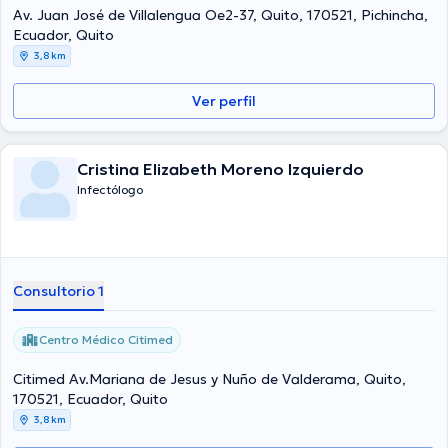
Adriana Verónica Arnao Noboa ha contribuido en abundantes
Av. Juan José de Villalengua Oe2-37, Quito, 170521, Pichincha,
conferencias con el objetivo de tener una formación continua en su
Ecuador, Quito
disciplina de especialización y ha anunciado importantes
3,8 km
comunicados.
Ver perfil
Cristina Elizabeth Moreno Izquierdo
Infectólogo
Consultorio 1
Centro Médico Citimed
Citimed Av.Mariana de Jesus y Nuño de Valderama, Quito,
170521, Ecuador, Quito
3,8 km