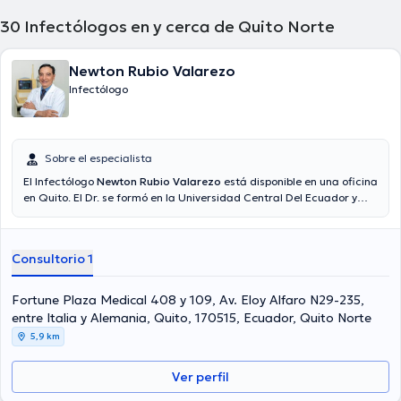
30
Infectólogos en y cerca de Quito Norte
Newton Rubio Valarezo
Infectólogo
Sobre el especialista
El Infectólogo
Newton Rubio Valarezo
está disponible en una oficina
en Quito. El Dr. se formó en la Universidad Central Del Ecuador y
tiene amplios conocimientos en su área de especialidad. El Dr. lleva
más de años de experiencia laboral en su campo de estudio.
También, él ha participado como miembro de diversas asociaciones
Consultorio 1
médicas. Newton Rubio Valarezo ha cooperado en cuantiosas
conferencias con la meta de tener una formación continua en su
disciplina de especialización y ha anunciado numerosos
Fortune Plaza Medical 408 y 109, Av. Eloy Alfaro N29-235,
comunicados. Su consulta opcionalmente se puede llevar a cabo en
entre Italia y Alemania, Quito, 170515, Ecuador, Quito Norte
Español.
5,9 km
Ver perfil