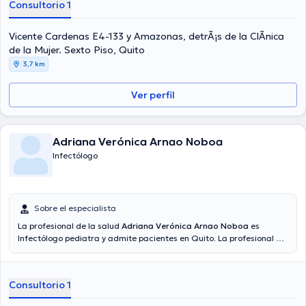
Consultorio 1
Vicente Cardenas E4-133 y Amazonas, detrÃ¡s de la ClÃ­nica
de la Mujer. Sexto Piso, Quito
3,7 km
Ver perfil
Adriana Verónica Arnao Noboa
Infectólogo
Sobre el especialista
La profesional de la salud
Adriana Verónica Arnao Noboa
es
Infectólogo pediatra y admite pacientes en Quito. La profesional de
salud tiene éxitos académicos sobresalientes en Universidad
Internacional Del Ecuador y tiene amplios conocimientos en su área
de especialidad. La profesional de la salud tiene varios años de
Consultorio 1
experiencia laboral en su disciplina. De igual manera, ella ha
participado como miembro de diversas asociaciones médicas.