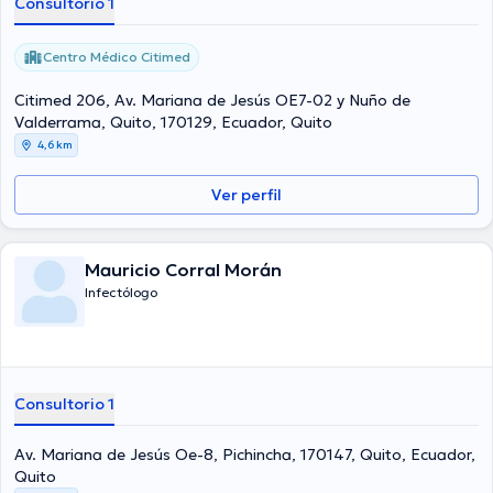
Consultorio 1
Incluso, ella se ha desempeñado como miembro de diversas
asociaciones médicas. Jhaneth Del Valle Guerra Vilca ha
participado en innumerables conferencias con miras a tener una
Centro Médico Citimed
formación continua en su disciplina de especialización y ha
compartido diferentes publicaciones. La consulta se puede realizar
Citimed 206, Av. Mariana de Jesús OE7-02 y Nuño de
Español.
Valderrama, Quito, 170129, Ecuador, Quito
4,6 km
Ver perfil
Mauricio Corral Morán
Infectólogo
Consultorio 1
Av. Mariana de Jesús Oe-8, Pichincha, 170147, Quito, Ecuador,
Quito