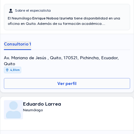
Sobre el especialista
El Neumólogo
Enrique Noboa Izurieta
tiene disponibilidad en una
oficina en Quito. Además de su formación académica
sobresaliente, el doctor tiene experiencia en su área de
especialidad. El médico tiene numerosos años de experiencia
laboral en su área de experiencia. Incluso, él ha participado como
Consultorio 1
miembro de diversas asociaciones médicas. Enrique Noboa Izurieta
ha participado en diversas conferencias con miras a tener una
formación continua en su campo de especialización y ha publicado
Av. Mariana de Jesús , Quito, 170521, Pichincha, Ecuador,
diferentes artículos.
Quito
4,8 km
Ver perfil
Eduardo Larrea
Neumólogo