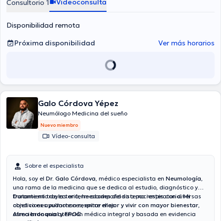
Videoconsulta
Consultorio 1
Disponibilidad remota
Próxima disponibilidad
Ver más horarios
Galo Córdova Yépez
Neumólogo Medicina del sueño
Nuevo miembro
Vídeo-consulta
Sobre el especialista
Hola, soy el
Dr. Galo Córdova
, médico especialista en
Neumología
,
una rama de la medicina que se dedica al estudio, diagnóstico y
tratamiento de las enfermedades del sistema respiratorio. Mi
Durante mi trayectoria, he acompañado a pacientes con diversas
objetivo es ayudarte a
condiciones pulmonares, entre ellas:
respirar mejor y vivir con mayor bienestar
,
ofreciendo una atención médica integral y basada en evidencia
Asma bronquial y EPOC