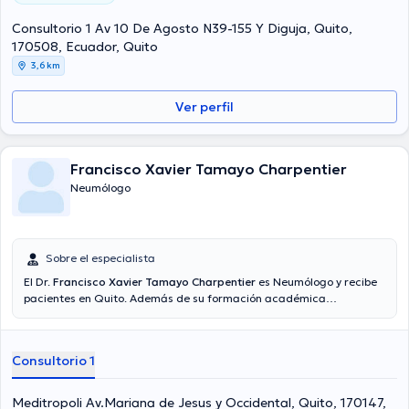
Consultorio 1 Av 10 De Agosto N39-155 Y Diguja, Quito,
170508, Ecuador, Quito
3,6 km
Ver perfil
Francisco Xavier Tamayo Charpentier
Neumólogo
Sobre el especialista
El Dr.
Francisco Xavier Tamayo Charpentier
es Neumólogo y recibe
pacientes en Quito. Además de su formación académica
sobresaliente, el doctor tiene experiencia en su área de
especialidad. El profesional de la salud cuenta con varios años de
experiencia laboral en su ámbito de estudio. Adicionalmente, él se
Consultorio 1
ha desempeñado como miembro de la Sociedad Americana De
Neumología. Francisco Xavier Tamayo Charpentier ha contribuido
en innumerables conferencias con la finalidad de tener una
Meditropoli Av.Mariana de Jesus y Occidental, Quito, 170147,