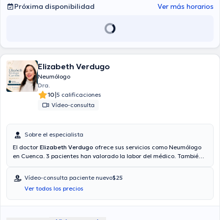
Próxima disponibilidad
Ver más horarios
Elizabeth Verdugo
Neumólogo
Dra.
|
10
5 calificaciones
Vídeo-consulta
Sobre el especialista
El doctor
Elizabeth Verdugo
ofrece sus servicios como Neumólogo
en Cuenca. 3 pacientes han valorado la labor del médico. También
puede agendar una cita médica vía videollamada. El Dr. acepta
pacientes con las siguientes aseguradoras: Consulta privada, Vía
Vídeo-consulta paciente nuevo
$25
reembolso con cualquier aseguradora.
Ver todos los precios