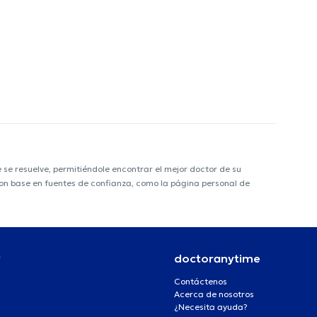
e resuelve, permitiéndole encontrar el mejor doctor de su
 con base en fuentes de confianza, como la página personal de
r
doctoranytime
Contáctenos
Acerca de nosotros
¿Necesita ayuda?