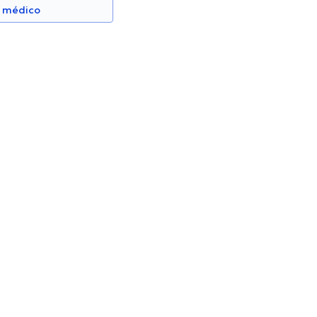
n médico
e Fornell
Galo Córdova Yépez
Neumólogo