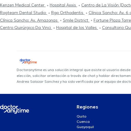
Kenzen Medical Center
Hospital Axxis
Centro de La Visión (Doc
Rogteam Dental Studio
Rgp Orthodentis
Clínica Sancho: Av. 6
Clínica Sancho: Av. Amazonas
Smile District
Fortune Plaza Torr
Centro Quirúrgico Da Vinci
Hospital de los Valles
Consultorio Qu
Doctoranytime es una solución integral que asiste al usuario desd
elección, solicitar orientación a través de chat y hablar directame
Andrea Salazar Sanchez y ha sido verificada por el equipo de doct
Regiones
Quito
Cuenca
Guayaquil