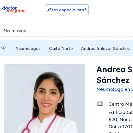
doctoranytime
¿Eres especialista?
Neumólogos
Quito Norte
Andrea Salazar Sánchez
Andrea S
Sánchez
Neumólogo en Q
Centro Mé
Edificio C
620, Nuño 
Quito 1701