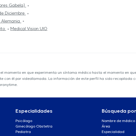
tores Gabela)
 de Diciembre
e Alemania
ito
Medical Vision UIO
e el momento en que experimenta un síntoma médico hasta el momento en que s
nte con él por videollamada. La información de este perfil ha sido recopilada
oranytime.
Especialidades
Búsqueda po
Psicólogo
Nombre de médico
Ginecólogo Obstetra
Área
Pediatra
Especialidad