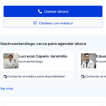
Llamar ahora
Chatear con médico
Gastroenterólogo cerca para agendar ahora
Lucrecia Capelo Jaramillo
Edua
Gastroenterólogo
Proctó
Contactar al médico para disponibilidad
Contactar al m
Ver más