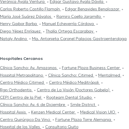
Verónica Ayala Ventura
Edgar Gustavo Ayala Dávila
Carlos Roberto Castillo Flamaín
Edgar Benavides Benalcazar
María José Suárez Dávalos
Ramiro Coello Jaramillo
Henry Gaibor Barba
Manuel Echeverría Córdova
Diego Yépez Enríquez
Thalía Ortega Escarabay
Nataly Andino
Ma. Antonieta Coronel Palacios Gastroenterologa
Hospitales Cercanos
Clínica Sancho: Av. Amazonas
Fortune Plaza Business Center
Hospital Metropolitano
Clínica Sancho: Citimed
Mentalmed
Centro Médico Citimed
Centro Médico Meditrópoli
Rgp Orthodentis
Centro de La Visión (Doctores Gabela)
CEPI Centro de la Piel
Rogteam Dental Studio
Clínica Sancho: Av. 6 de Diciembre
Smile District
Hospital Axxis
Kenzen Medical Center
Medical Vision UIO
Centro Quirúrgico Da Vinci
Fortune Plaza Torre Alemania
Hospital de los Valles
Consultorio Quito