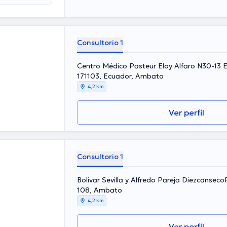
periencia
o miembro de
incontables
campo de
Consultorio 1
Centro Médico Pasteur Eloy Alfaro N30-13 E 
171103, Ecuador, Ambato
4,2 km
Ver perfil
Consultorio 1
Bolivar Sevilla y Alfredo Pareja Diezcanseco
108, Ambato
4,2 km
Ver perfil