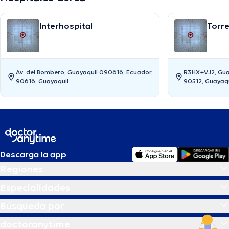
Interhospital
Torr
Av. del Bombero, Guayaquil 090616, Ecuador,
R3HX+VJ2, Gua
90616, Guayaquil
90512, Guayaqu
Descarga la app
Regiones
Especialidades
Búsqueda por
doctoranytime