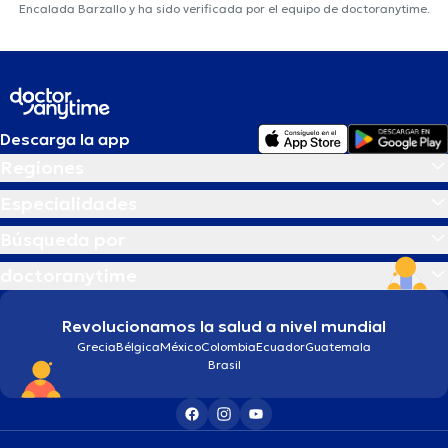
Encalada Barzallo y ha sido verificada por el equipo de doctoranytime.
Descarga la app
Regiones
Especialidades
Búsqueda por
doctoranytime
Revolucionamos la salud a nivel mundial
Grecia
Bélgica
México
Colombia
Ecuador
Guatemala
Brasil